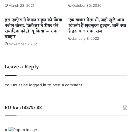
शं
अ
March 23, 2021
October 30, 2020
का
ब
,
पे
इस एक्ट्रेस ने केएल राहुल को किया
एक बाजार ऐसा भी, जहाँ खुले आम
मौ
ट
क्लीन बोल्ड, क्रिकेटर ने शेयर की
बिकती हैं खूबसूरत दुल्हन, जानें क्या
स
औ
रोमांटिक फोटो, यूं किया प्यार का
है इस बाजार का राज
म
र
इजहार
January 8, 2022
वि
सि
November 6, 2021
भा
र
ग
द
ने
र्द
Leave a Reply
जा
से
री
ग्र
कि
सि
या
त
You must be
logged in
to post a comment.
अ
लो
ल
गो
र्ट
में
RO No.: 13379/ 88
भी
को
रो
ना
×