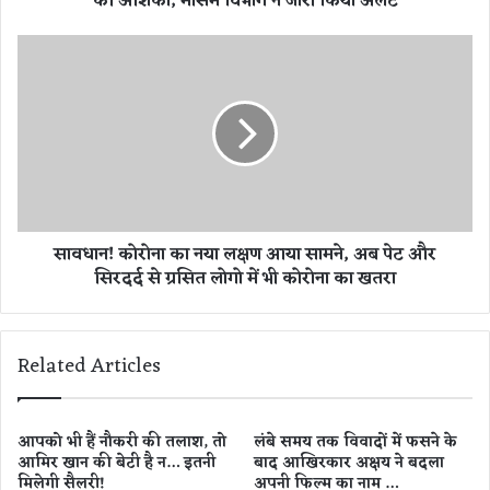
की आशंका, मौसम विभाग ने जारी किया अलर्ट
न
रा
सा
ज्यो
व
में
धा
ग
न
र
!
ज
को
-
रो
च
ना
म
का
सावधान! कोरोना का नया लक्षण आया सामने, अब पेट और
क
न
सिरदर्द से ग्रसित लोगो में भी कोरोना का खतरा
के
या
सा
ल
थ
क्ष
भा
ण
Related Articles
री
आ
बा
या
रि
सा
श
म
आपको भी हैं नौकरी की तलाश, तो
लंबे समय तक विवादों में फसने के
की
आमिर खान की बेटी है न… इतनी
बाद आखिरकार अक्षय ने बदला
ने
मिलेगी सैलरी!
अपनी फिल्म का नाम …
आ
,