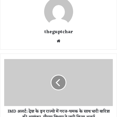
theguptchar
We
bsi
te
I
M
D
अ
ल
र्ट
:
दे
श
IMD अलर्ट: देश के इन राज्यो में गरज-चमक के साथ भारी बारिश
के
इ