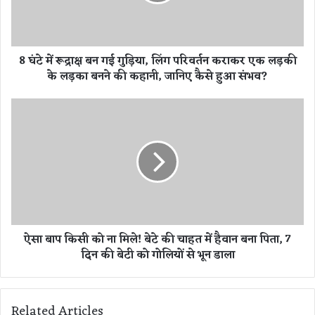
द्रा
क्ष
ब
न
8 घंटे में रूद्राक्ष बन गई गुड़िया, लिंग परिवर्तन कराकर एक लड़की
ग
के लड़का बनने की कहानी, जानिए कैसे हुआ संभव?
ई
गु
ड़ि
ऐ
या
सा
,
बा
लिं
प
ग
कि
प
सी
रि
को
व
ना
र्त
मि
ऐसा बाप किसी को ना मिले! बेटे की चाहत में हैवान बना पिता, 7
न
ले
दिन की बेटी को गोलियों से भून डाला
क
!
रा
बे
क
टे
र
की
Related Articles
ए
चा