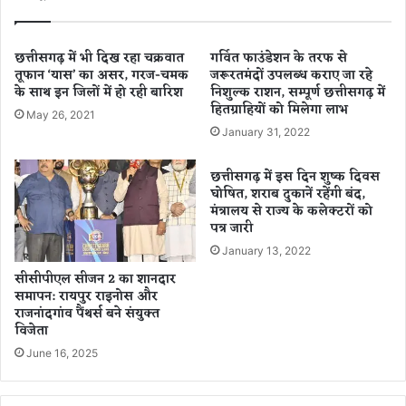
क
ह
ल
त
ड़
में
छत्तीसगढ़ में भी दिख रहा चक्रवात
गर्वित फाउंडेशन के तरफ से
की
तूफान ‘यास’ का असर, गरज-चमक
जरूरतमंदों उपलब्ध कराए जा रहे
है
के साथ इन जिलों में हो रही बारिश
निशुल्क राशन, सम्पूर्ण छत्तीसगढ़ में
के
वा
हितग्राहियों को मिलेगा लाभ
ल
न
May 26, 2021
ड़
ब
January 31, 2022
का
ना
ब
पि
छत्तीसगढ़ में इस दिन शुष्क दिवस
न
ता
घोषित, शराब दुकानें रहेंगी बंद,
ने
,
मंत्रालय से राज्य के कलेक्टरों को
की
7
पत्र जारी
क
दि
January 13, 2022
हा
न
सीसीपीएल सीजन 2 का शानदार
नी
की
समापन: रायपुर राइनोस और
,
बे
राजनांदगांव पैंथर्स बने संयुक्त
जा
टी
विजेता
नि
को
June 16, 2025
ए
गो
कै
लि
से
यों