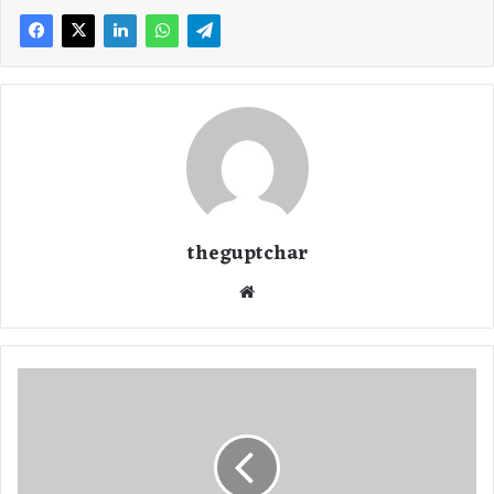
theguptchar
We
bsi
te
8
घं
टे
में
रू