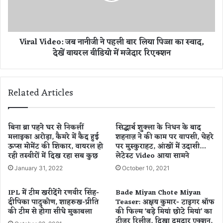
द
i
स्त
d
ट
e
Viral Video: जब नानीजी ने पहली बार लिया पिज्जा का स्वाद,
क्क
o
देखें वायरल वीडियो में मजेदार रिएक्शन
र
:
,
ज
ल
ब
गी
ना
Related Articles
आ
नी
ग
जी
.
ने
.
प
बिना ब्रा पहने घर से निकलीं
सिद्धार्थ शुक्ला के निधन के बाद
.
मलाइका अरोड़ा, कैमरे में कैद हुई
शहनाज़ ने की काम पर वापसी, चेहरे
ह
ऊप्स मोमेंट की शिकार, वायरल हो
पर मुस्कुराहट, आंखों में उदासी…
1
ली
रही तस्वीरों में दिख रहा सब कुछ
लेटेस्ट Video आया सामने
2
बा
लो
र
January 31, 2022
October 10, 2021
गों
लि
की
या
IPL में टीम खरीदेंगे रणवीर सिंह-
Bade Miyan Chote Miyan
जिं
पि
दीपिका पादुकोण, शाहरुख-प्रीति
Teaser: अक्षय कुमार- टाइगर श्रॉफ
दा
ज्जा
की टीम से होगा सीधे मुकाबला
की फिल्म ‘बड़े मियां छोटे मियां’ का
ज
का
टीजर रिलीज, दिखा दमदार एक्शन,