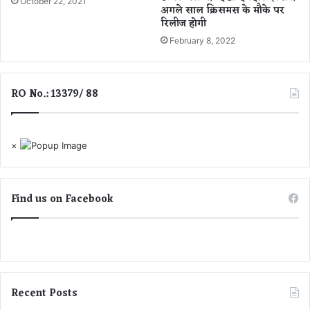
October 22, 2021
ल
अगले साल क्रिसमस के मौके पर
स्वा
रिलीज होगी
क
द
र
,
February 8, 2022
मौ
दे
त
खें
वा
RO No.: 13379/ 88
य
र
ल
वी
×
डि
यो
में
Find us on Facebook
म
जे
दा
र
रि
ए
क्श
Recent Posts
न