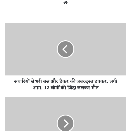
We
bsi
te
स
वा
रि
यों
से
भ
री
ब
स
सवारियों से भरी बस और टैंकर की जबरदस्त टक्कर, लगी
औ
आग...12 लोगों की जिंदा जलकर मौत
र
टैं
क
V
र
i
की
r
ज
a
ब
l
र
V