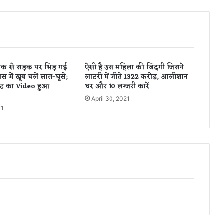
र
म
न
सिं
ह
म
नक से सड़क पर भिड़ गई
ऐसी है उस महिला की जिंदगी जिसने
र
 में खूब चलें लात-घूसे;
लाटरी में जीते 1322 करोड़, आलीशान
वा
ट का Video हुआ
घर और 10 लग्जरी कारें
ही
April 30, 2021
कि
21
या
द
क्यो
न
ही
आ
ई
चु
ना
व
में