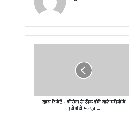
bsi
te
खा
स
रि
पो
र्ट
-
को
रो
ना
खास रिपोर्ट - कोरोना से ठीक होने वाले मरीजों में
से
एंटीबॉडी मजबूत....
ठी
क
हो
ने