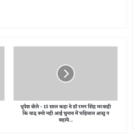
भू
पे
श
बो
ले
-
1
5
सा
भूपेश बोले - 15 साल कहा थे डॉ रमन सिंह मरवाही
ल
कि याद क्यो नही आई चुनाव में घड़ियाल आसु न
क
बहाये...
हा
थे
डॉ