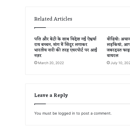
वा
ले
म
Related Articles
री
जों
में
पति और बेटी के साथ विदेश गईं ऐश्वर्या
वीडियो: अचा
एं
राय बच्चन, मांग में सिंदूर लगाकर
लड़कियां, आपस
टी
भारतीय नारी की तरह एयरपोर्ट पर आईं
जबरदस्त फाइ
बॉ
नज़र
वायरल
डी
March 20, 2022
July 10, 20
म
ज
बू
त
.
Leave a Reply
.
.
.
You must be
logged in
to post a comment.