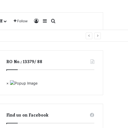
ल
Log In
Sidebar
Search for
Follow
RO No.: 13379/ 88
×
Find us on Facebook