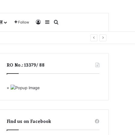
ल
Log In
Sidebar
Search for
Follow
RO No.: 13379/ 88
×
Find us on Facebook