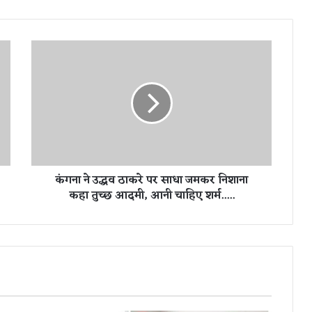
कं
ग
ना
ने
उ
द्ध
व
ठा
क
कंगना ने उद्धव ठाकरे पर साधा जमकर निशाना
रे
कहा तुच्छ आदमी, आनी चाहिए शर्म.....
प
र
सा
धा
ज
म
क
र
नि