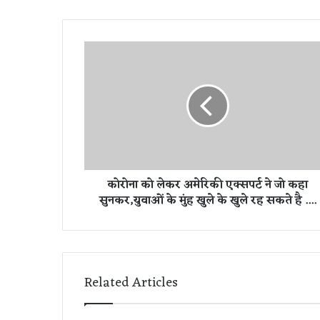
को
रो
ना
को
ले
क
र
अ
मे
कोरोना को लेकर अमेरिकी एक्सपर्ट ने जो कहा
रि
सुनकर,युवाओं के मुंह खुले के खुले रह सकते है ....
की
ए
क्स
प
र्ट
ने
Related Articles
जो
क
हा