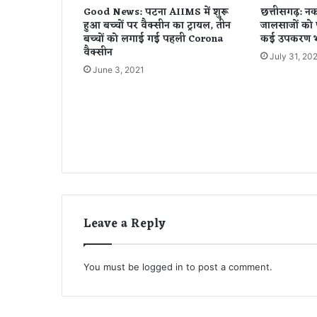
Good News: पटना AIIMS में शुरू
छत्तीसगढ़: न
सु
हुआ बच्चों पर वैक्सीन का ट्रायल, तीन
जालसाजों को 
न
बच्चों को लगाई गई पहली Corona
कई उपकरण भ
क
वैक्सीन
July 31, 20
र
June 3, 2021
,
यु
वा
ओं
के
मुं
ह
खु
ले
के
Leave a Reply
खु
ले
र
ह
You must be
logged in
to post a comment.
स
क
ते