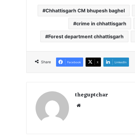
Chhattisgarh CM bhupesh baghel
crime in chhattisgarh
Forest department chhattisgarh
Share
Facebook
X
LinkedIn
theguptchar
We
bsi
te