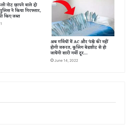
कली नोट छापने वाले दो
शा
पुलिस ने किया गिरफ्तार,
ना
ी किए जब्त
क
21
हा
तु
च्छ
अब गर्मियों में AC और पंखे की नहीं
आ
होगी जरुरत, कूलिंग बेडशीट से हो
द
जायेंगी सारी गर्मी दूर…
मी
June 14, 2022
,
आ
नी
चा
हि
ए
श
र्म
.
.
.
.