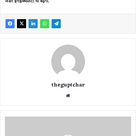
जेंडर इनइक्विलिटी भी बढ़ेगी.
theguptchar
We
bsi
te
का
ली
न