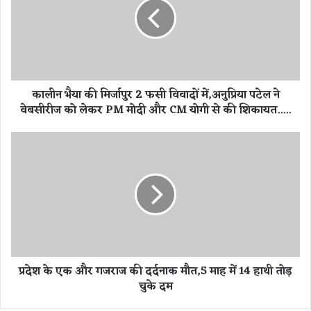
भै
या
की
मि
र्जा
पु
कालीन भैया की मिर्जापुर 2 फसी विवादों में,अनुप्रिया पटेल ने
र
वेबसीरीज को लेकर PM मोदी और CM योगी से की शिकायत.....
2
फ
सी
प्र
वि
दे
वा
श
दों
के
में
ए
,
क
अ
औ
नु
र
प्रि
ग
प्रदेश के एक और गजराज की दर्दनाक मौत,5 माह में 14 हाथी तोड़
या
ज
चुके दम
प
रा
टे
ज