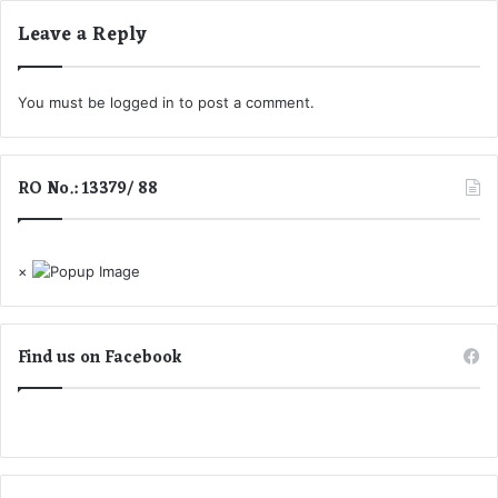
की
Leave a Reply
शि
का
य
You must be
logged in
to post a comment.
त
.
.
.
RO No.: 13379/ 88
.
.
×
Find us on Facebook