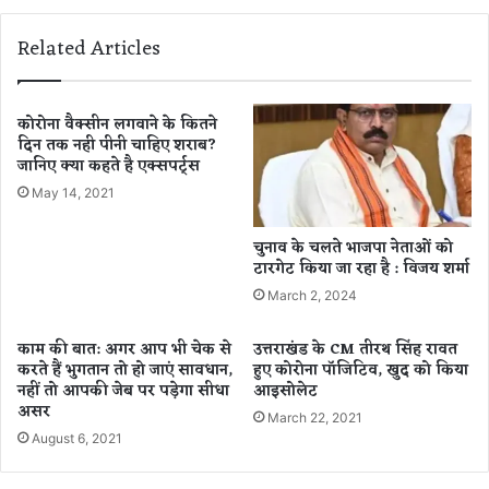
ल
की
ने
द
Related Articles
वे
र्द
ब
ना
सी
क
री
मौ
कोरोना वैक्सीन लगवाने के कितने
ज
दिन तक नही पीनी चाहिए शराब?
त
जानिए क्या कहते है एक्सपर्ट्स
को
,
ले
5
May 14, 2021
क
मा
र
ह
चुनाव के चलते भाजपा नेताओं को
P
में
टारगेट किया जा रहा है : विजय शर्मा
M
1
March 2, 2024
मो
4
दी
हा
काम की बात: अगर आप भी चेक से
उत्तराखंड के CM तीरथ सिंह रावत
औ
थी
करते हैं भुगतान तो हो जाएं सावधान,
हुए कोरोना पॉजिटिव, खुद को किया
र
तो
नहीं तो आपकी जेब पर पड़ेगा सीधा
आइसोलेट
C
ड़
असर
M
चु
March 22, 2021
यो
August 6, 2021
के
गी
द
से
म