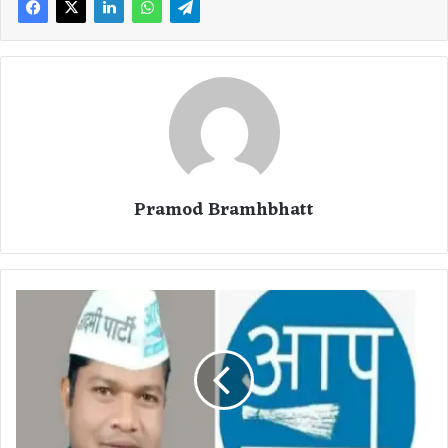
Pramod Bramhbhatt
भा
ज
पा
-
कां
ग्रे
स
ज