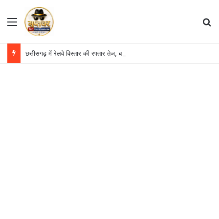
Menu
S
छत्तीसगढ़ में रेलवे विस्तार की रफ्तार तेज, बजट आवंटन 24 गुना बढ़ा; 36 परियोजनाओं पर चल रहा काम