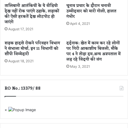
डी
न
तालिबानी आतंकियों के ये वीडियो
चुनाव प्रचार के दौरान चनावी
देख नहीं रोक पाएंगे ठहाके, लड़ाकों
उम्मीदवार को मारी गोली, हालत
हीं
की ऐसी हरकतें देख लोटपोट हो
गंभीर
हो
जाएंगे
नी
April 4, 2021
चा
August 17, 2021
हि
एः
सड़क हादसे रोकने परिवहन विभाग
दर्दनाक: खेत में काम कर रहे लोगों
भू
ने संभाला मोर्चा, इन 11 विभागों को
पर गिरी आकाशीय बिजली, मौके
पे
सौंपी जिम्मेदारी
पर 4 ने तोड़ा दम,अन्य अस्पताल में
श
लड़ रहे जिंदगी की जंग
August 18, 2021
ब
May 3, 2021
घे
ल
RO No.: 13379/ 88
×