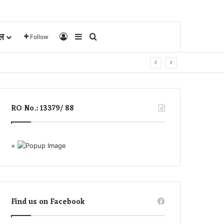
ल
Log In
Sidebar
Search for
Follow
RO No.: 13379/ 88
×
Find us on Facebook