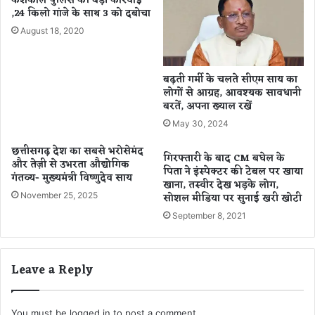
केशकाल पुलिस की बड़ी कार्रवाई
या
,24 किलो गांजे के साथ 3 को दबोचा
म
प
से
August 18, 2020
र
ट
ल
ल
गा
में
बढ़ती गर्मी के चलते सीएम साय का
या
ट
लोगों से आग्रह, आवश्यक सावधानी
मी
पे
बरतें, अपना ख्याल रखें
म्स
न
May 30, 2024
का
ल्टी
अं
में
छत्तीसगढ़ देश का सबसे भरोसेमंद
गिरफ्तारी के बाद CM बघेल के
बा
मि
और तेज़ी से उभरता औद्योगिक
पिता ने इंस्पेक्टर की टेबल पर खाया
र
ले
गंतव्य- मुख्यमंत्री विष्णुदेव साय
खाना, तस्वीर देख भड़के लोग,
गी
November 25, 2025
सोशल मीडिया पर सुनाई खरी खोटी
छू
September 8, 2021
ट
Leave a Reply
You must be
logged in
to post a comment.