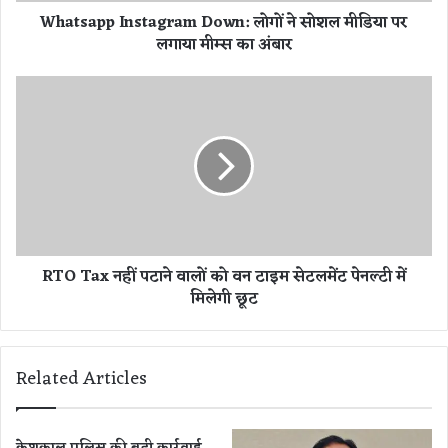
I
Whatsapp Instagram Down: लोगों ने सोशल मीडिया पर
n
लगाया मीम्स का अंबार
s
t
a
R
g
T
r
O
a
T
m
a
D
x
o
न
w
हीं
n
प
RTO Tax नहीं पटाने वालों को वन टाइम सेटलमेंट पेनल्टी में
:
टा
मिलेगी छूट
लो
ने
गों
वा
ने
लों
सो
को
Related Articles
श
व
ल
न
मी
टा
डि
इ