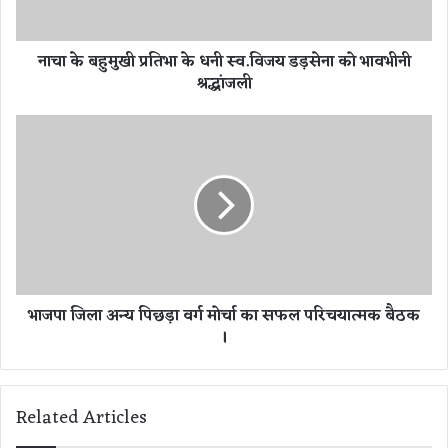
प्र
ति
नाचा के बहुमुखी प्रतिभा के धनी स्व.विजय डड़सेना को भावभीनी
भा
श्रद्धांजली
के
ध
नी
भा
स्व
ज
.
पा
वि
जि
ज
ला
य
अ
ड
न्य
ड़
पि
से
छ
भाजपा जिला अन्य पिछड़ा वर्ग मोर्चा का सफल परिचयात्मक बैठक
ना
ड़ा
।
को
व
भा
र्ग
व
मो
भी
र्चा
Related Articles
नी
का
श्र
स