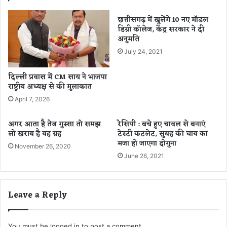
द्धां
फ
ज
ल
छत्तीसगढ़ में खुलेंगे 10 नए मॉडल
ली
डिग्री कॉलेज, केंद्र सरकार ने दी
प
अनुमति
रि
च
July 24, 2021
या
त्म
दिल्ली प्रवास में CM साय ने भाजपा
क
राष्ट्रीय अध्यक्ष से की मुलाकात
बै
April 7, 2026
ठ
क
अगर आता है तेज गुस्सा तो समझ
रेसिपी : बचे हुए चावल से बनाएं
।
लो खराब है यह ग्रह
टेस्टी कटलेट, सुबह की चाय का
मजा हो जाएगा दोगुना
November 26, 2020
June 26, 2021
Leave a Reply
You must be
logged in
to post a comment.