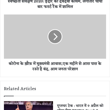
स्वच्छता सर्वेक्षण 2020: इंदौर का दबदबा कायम, लगातार चौथी
2
बार फर्स्ट रैंक में शामिल
0
:
इं
को
दौ
रो
र
ना
का
के
द
ख़ौ
ब
फ़
द
में
बा
मु
का
ख्य
कोरोना के ख़ौफ़ में मुख्यमंत्री आवास,एक महीने से आस पास के
य
मं
रस्ते है बंद, आम जनता परेशान
म
त्री
,
आ
ल
वा
गा
स
Related Articles
ता
,
र
ए
चौ
क
थी
म
गुप्तचर टेक : भारत में 9 अप्रैल को
बा
ही