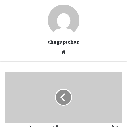
theguptchar
We
bsi
te
स्व
च्छ
ता
स
र्वे
क्ष
ण
2
0