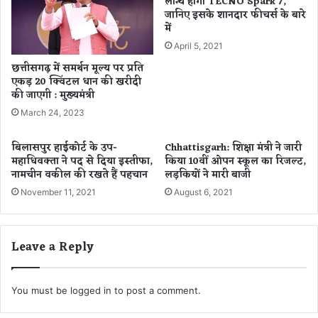
लॉन्च होगा TECNO Spark 7,
जानिए इसके शानदार फीचर्स के बारे
र
ने
में
फ
से
र्स्ट
आ
April 5, 2021
रैं
स
छत्तीसगढ़ में समर्थन मूल्य पर प्रति
क
पा
एकड़ 20 क्विंटल धान की खरीदी
में
स
की जाएगी : मुख्यमंत्री
शा
के
March 24, 2023
मि
र
ल
स्ते
बिलासपुर हाईकोर्ट के उप-
Chhattisgarh: शिक्षा मंत्री ने जारी
है
महाधिवक्ता ने पद से दिया इस्तीफा,
किया 10वीं ओपन स्कूल का रिजल्ट,
बं
नामचीन वकील की रखते हैं पहचान
लड़कियों ने मारी बाजी
द
November 11, 2021
August 6, 2021
,
आ
म
ज
Leave a Reply
न
ता
प
You must be
logged in
to post a comment.
रे
शा