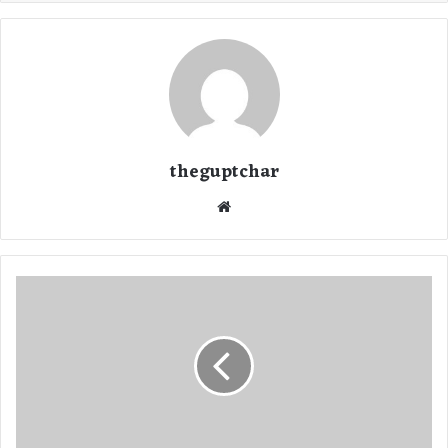
theguptchar
We
bsi
te
स
र्दि
यों
की
इ
न
स
म