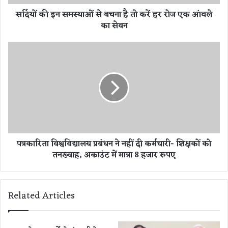
स्या
सर्दियों की इन समस्याओं से बचना है तो करें हर रोज एक आंवले
ओं
का सेवन
से
ब
च
प
ना
त्र
है
का
तो
रि
क
ता
रें
वि
ह
श्व
र
वि
रो
द्या
पत्रकारिता विश्वविद्यालय प्रबंधन ने नहीं दी कर्मचारी- शिक्षकों को
ज
ल
तनख्वाह, अकाउंट में मात्रा 8 हजार रुपए
ए
य
क
प्र
आं
बं
व
ध
Related Articles
ले
न
का
ने
से
न
व