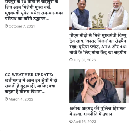
हीं
रायपुर के 70 वार्डों से चंदखुरी के
न
लिए आज मिलेगी मुफ्त बसें,
दी
मुख्यमंत्री भूपेश बघेल राम-वन-गमन
क
परिपथ का करेंगे उद्घाटन…
र्म
चा
October 7, 2021
री
पीएम मोदी से मिले मुख्यमंत्री विष्णु
-
देव साय, ‘बस्तर विजन’ का रोडमैप
शि
रखा; यूरिया प्लांट, AIIA और 461
क्ष
गांवों के लिए मांगा केंद्र का सहयोग
कों
July 31, 2026
को
त
CG WEATHER UPDATE:
न
छत्तीसगढ़ में आज इन क्षेत्रों में हो
ख्वा
सकती है बूंदाबांदी, जानिए क्या
ह
कहता है मौसम विभाग…
,
March 4, 2022
अ
का
अतीक अहमद की पुलिस हिरासत
में हत्या, राजनीति में उफान
उं
ट
April 16, 2023
में
मा