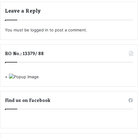
त्रा
Leave a Reply
8
ह
जा
You must be
logged in
to post a comment.
र
रु
प
ए
RO No.: 13379/ 88
×
Find us on Facebook