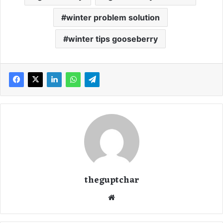
winter problem solution
winter tips gooseberry
theguptchar
We
bsi
te