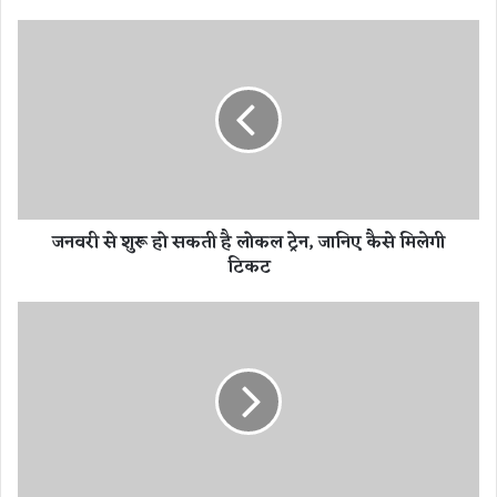
ज
न
व
री
से
शु
रू
हो
स
जनवरी से शुरू हो सकती है लोकल ट्रेन, जानिए कैसे मिलेगी
क
टिकट
ती
है
लो
छ
क
त्ती
ल
स
ट्रे
ग
न
ढ़
,
में
जा
कां
नि
ग्रे