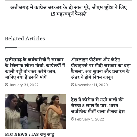
ए
स
छत्तीसगढ़ में कांग्रेस सरकार के दो साल पूरे, सीएम भूपेश ने लिए
कै
स
15 महत्वपूर्ण फैसले
से
र
मि
का
ले
र
गी
के
Related Articles
टि
दो
क
सा
ट
ल
पू
छत्तीसगढ़ के कर्मचारियों ने सरकार
ऑनलाइन पोर्टल्स और कंटेंट
के खिलाफ खोला मोर्चा, कार्यलयों में
प्रोवाइडर्स पर मोदी सरकार का बड़ा
रे
काली पट्टी बांधकर करेंगे काम,
फ़ैसला, अब सूचना और प्रसारण के
,
जानिए क्या हैं इनकी मांगें
अंडर ये होंगे नियम कानून
सी
ए
January 31, 2022
November 11, 2020
म
भू
देश में कोरोना से मरने वालों की
पे
संख्या 5 लाख के पार, भारत
श
सर्वाधिक मौतों वाला तीसरा देश
ने
February 5, 2022
लि
ए
BIG NEWS : IAS रानू साहू
1