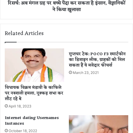
रिसर्च: अब मंगल ग्रह पर बच्चे पैदा कर सकता है इंसान, वैज्ञानिकों
हो
ग्र
ने किया खुलासा
गी
ह
को
प
रो
र
ना
ब
Related Articles
वै
च्चे
क्सी
पै
न
दा
की
क
गुप्तचर टेक: POCO F3 स्मार्टफोन
डि
का डिजाइन लीक, ग्राहकों को मिल
र
सकता हैं ये मजेदार फीचर्स
लि
स
व
क
March 23, 2021
री
ता
है
विधायक विक्रम मंडावी के काफिले
इं
पर नक्सली हमला, नुक्कड़ सभा कर
सा
लौट रहे थे
न
April 18, 2023
,
Internet dating Usernames
वै
Instances
ज्ञा
October 18, 2022