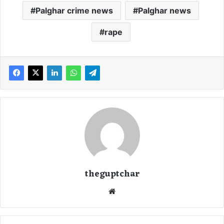
Palghar crime news
Palghar news
rape
theguptchar
We
bsi
te