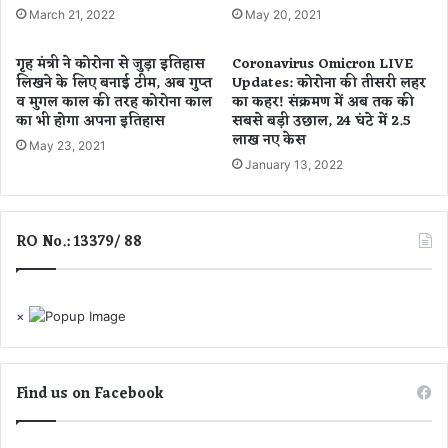
1
दी
March 21, 2022
May 20, 2021
8
मु
0
र्मू
गृह मंत्री ने कोरोना से जुड़ा इतिहास
Coronavirus Omicron LIVE
0
ने
लिखने के लिए बनाई टीम, अब गुप्त
Updates: कोरोना की तीसरी लहर
छा
दि
व मुगल काल की तरह कोरोना काल
का कहर! संक्रमण में अब तक की
त्रा
ला
का भी होगा अपना इतिहास
सबसे बड़ी उछाल, 24 घंटे में 2.5
ओं
लाख नए केस
ई
May 23, 2021
ए
श
January 13, 2022
वं
प
5
थ
0
RO No.: 13379/ 88
शि
क्ष
कों
ने
×
लि
या
भा
ग
Find us on Facebook