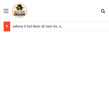
Menu
S
छत्तीसगढ़ में रेलवे विस्तार की रफ्तार तेज, बजट आवंटन 24 गुना बढ़ा; 36 परियोजनाओं पर चल रहा काम