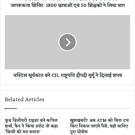
जागरूकता शिविर 1800 छात्राओं एवं 50 शिक्षकों ने लिया भाग
यो
ज
न
ज
कि
स्टि
शो
स
री
सू
स्वा
र्य
स्थ्य
कां
सं
त
बं
ब
धि
ने
जस्टिस सूर्यकांत बने CJI, राष्ट्रपति द्रौपदी मुर्मू ने दिलाई शपथ
त
C
जा
J
ग
I
रू
,
Related Articles
क
रा
ता
ष्ट्र
शि
प
वि
ति
फूड डिलीवरी राइडर बने कपिल
खुशखबरी! अब ATM को बिना टच
र
शर्मा, फैन ने किया स्पॉट तो कहा
किए निकल जाएंगे पैसे, यहाँ जानिए
द्रौ
‘किसी को मत बताना’
पूरा प्रोसेस
प