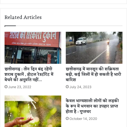
स
लों
में
को
के
Related Articles
2
व
6
ल
7
पा
7
ना
क
न
रो
हीं
ड़
,
रु
स
प
मा
छत्तीसगढ़ : तीन दिन बंद रहेंगी
छत्तीसगढ़ में मानसून की सक्रियता
ए
ज
शराब दुकानें , होटल रेस्टॉरेंट में
बढ़ी, कई जिलों में हो सकती है भारी
से
को
बेचने की अनुमति नहीं…
बारिश
अ
कु
June 23, 2022
July 24, 2023
धि
छ
क
दे
केवल भाग्यशाली लोगों को लड़की
की
ना
के रूप में भगवान का उपहार प्राप्त
रा
हो
होता है : गुप्तचर
शि
-
जा
October 14, 2020
रा
री
ज्य