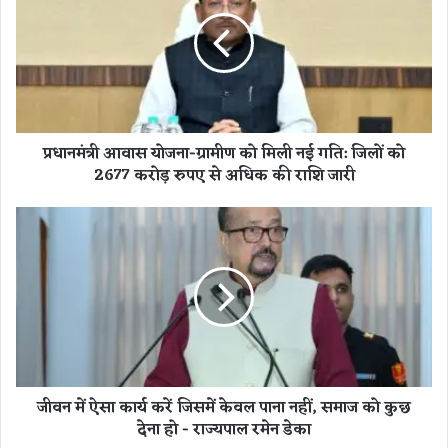
न
मं
त्री
आ
वा
स
यो
प्रधानमंत्री आवास योजना-ग्रामीण को मिली नई गति: जिलों को
ज
2677 करोड़ रुपए से अधिक की राशि जारी
ना
-
ग्रा
जी
मी
व
ण
न
को
में
मि
ऐ
ली
सा
न
का
ई
र्य
ग
क
जीवन में ऐसा कार्य करें जिसमें केवल पाना नहीं, समाज को कुछ
ति
रें
देना हो - राज्यपाल रमेन डेका
:
जि
जि