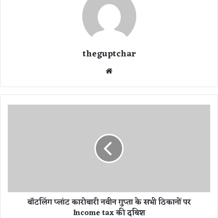
theguptchar
We
bsi
te
बॉ
ट
लिं
ग
प्लां
ट
का
रो
बा
बॉटलिंग प्लांट कारोबारी नवीन गुप्ता के सभी ठिकानों पर
री
Income tax की दबिश
न