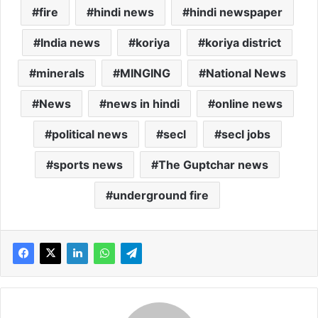
fire
hindi news
hindi newspaper
India news
koriya
koriya district
minerals
MINGING
National News
News
news in hindi
online news
political news
secl
secl jobs
sports news
The Guptchar news
underground fire