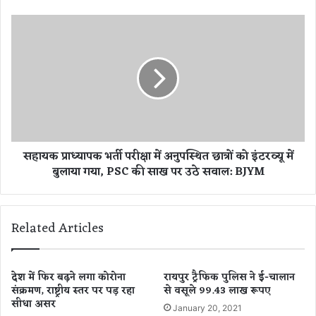
वी
न
स
गु
हा
प्ता
य
के
क
स
प्रा
भी
ध्या
ठि
प
का
क
नों
भ
सहायक प्राध्यापक भर्ती परीक्षा में अनुपस्थित छात्रों को इंटरव्यू में
प
र्ती
बुलाया गया, PSC की साख पर उठे सवाल: BJYM
र
प
I
री
n
क्षा
c
में
Related Articles
o
अ
m
नु
e
प
t
स्थि
देश में फिर बढ़ने लगा कोरोना
रायपुर ट्रैफिक पुलिस ने ई-चालान
a
संक्रमण, राष्ट्रीय स्तर पर पड़ रहा
से वसूले 99.43 लाख रूपए
त
सीधा असर
x
छा
January 20, 2021