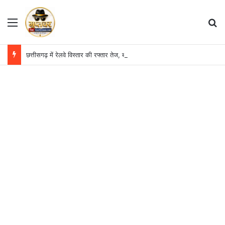
Menu
S
छत्तीसगढ़ में रेलवे विस्तार की रफ्तार तेज, बजट आवंटन 24 गुना बढ़ा; 36 परियोजनाओं पर चल रहा काम