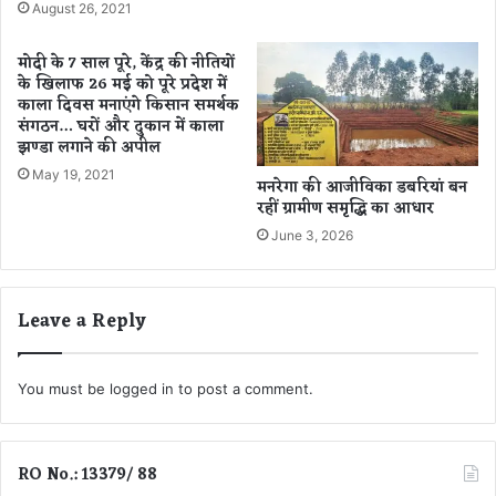
की
त्रों
August 26, 2021
द
को
बि
इं
मोदी के 7 साल पूरे, केंद्र की नीतियों
श
ट
के खिलाफ 26 मई को पूरे प्रदेश में
र
काला दिवस मनाएंगे किसान समर्थक
व्यू
संगठन… घरों और दुकान में काला
में
झण्डा लगाने की अपील
बु
May 19, 2021
मनरेगा की आजीविका डबरियां बन
ला
रहीं ग्रामीण समृद्धि का आधार
या
ग
June 3, 2026
या
,
P
Leave a Reply
S
C
की
You must be
logged in
to post a comment.
सा
ख
प
र
RO No.: 13379/ 88
उ