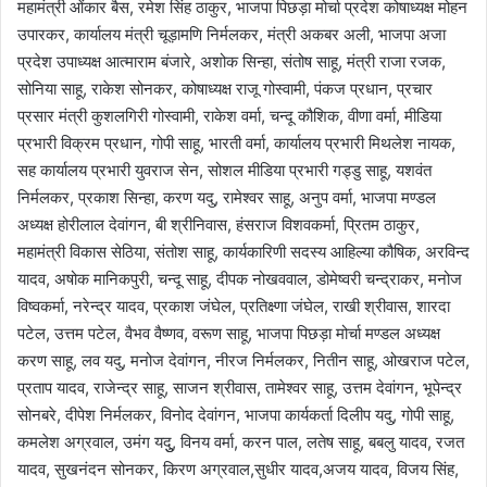
महामंत्री ओंकार बैस, रमेश सिंह ठाकुर, भाजपा पिछड़ा मोर्चा प्रदेश कोषाध्यक्ष मोहन
उपारकर, कार्यालय मंत्री चूड़ामणि निर्मलकर, मंत्री अकबर अली, भाजपा अजा
प्रदेश उपाध्यक्ष आत्माराम बंजारे, अशोक सिन्हा, संतोष साहू, मंत्री राजा रजक,
सोनिया साहू, राकेश सोनकर, कोषाध्यक्ष राजू गोस्वामी, पंकज प्रधान, प्रचार
प्रसार मंत्री कुशलगिरी गोस्वामी, राकेश वर्मा, चन्दू कौशिक, वीणा वर्मा, मीडिया
प्रभारी विक्रम प्रधान, गोपी साहू, भारती वर्मा, कार्यालय प्रभारी मिथलेश नायक,
सह कार्यालय प्रभारी युवराज सेन, सोशल मीडिया प्रभारी गड्डु साहू, यशवंत
निर्मलकर, प्रकाश सिन्हा, करण यदु, रामेश्वर साहू, अनुप वर्मा, भाजपा मण्डल
अध्यक्ष होरीलाल देवांगन, बी श्रीनिवास, हंसराज विशवकर्मा, प्रितम ठाकुर,
महामंत्री विकास सेठिया, संतोश साहू, कार्यकारिणी सदस्य आहिल्या कौषिक, अरविन्द
यादव, अषोक मानिकपुरी, चन्दू साहू, दीपक नोखववाल, डोमेष्वरी चन्द्राकर, मनोज
विष्वकर्मा, नरेन्द्र यादव, प्रकाश जंघेल, प्रतिक्ष्णा जंघेल, राखी श्रीवास, शारदा
पटेल, उत्तम पटेल, वैभव वैष्णव, वरूण साहू, भाजपा पिछड़ा मोर्चा मण्डल अध्यक्ष
करण साहू, लव यदु, मनोज देवांगन, नीरज निर्मलकर, नितीन साहू, ओखराज पटेल,
प्रताप यादव, राजेन्द्र साहू, साजन श्रीवास, तामेश्वर साहू, उत्तम देवांगन, भूपेन्द्र
सोनबरे, दीपेश निर्मलकर, विनोद देवांगन, भाजपा कार्यकर्ता दिलीप यदु, गोपी साहू,
कमलेश अग्रवाल, उमंग यदुु, विनय वर्मा, करन पाल, लतेष साहू, बबलु यादव, रजत
यादव, सुखनंदन सोनकर, किरण अग्रवाल,सुधीर यादव,अजय यादव, विजय सिंह,