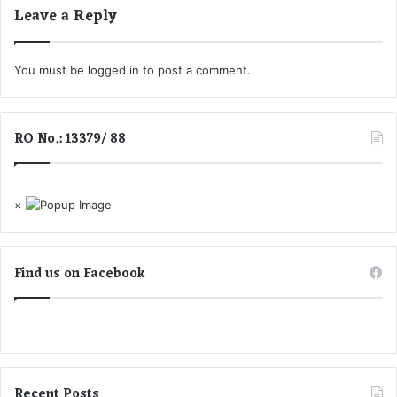
Leave a Reply
इ
रा
न
शि
नि
वा
य
ले
You must be
logged in
to post a comment.
मों
लॉ
का
ट
पा
री
RO No.: 13379/ 88
ल
में
न
न
ज
ल
रु
गा
×
री
एं
पै
से
Find us on Facebook
.
.
.
जा
ने
बा
कि
Recent Posts