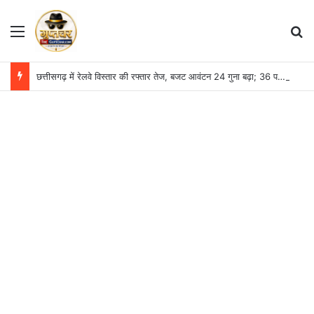
Menu
S
छत्तीसगढ़ में रेलवे विस्तार की रफ्तार तेज, बजट आवंटन 24 गुना बढ़ा; 36 परियोजनाओं पर चल रहा काम