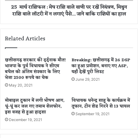
ल
25 मार्च राशिफल : मेष राशि वाले वाणी पर रखें नियंत्रण, मिथुन
बी
:
राशि वाले लॉटरी में न लगाएं पैसे... जाने बाकि राशियों का हाल
च
मे
क
ष
ले
रा
क्ट
शि
Related Articles
र
वा
ने
ले
जा
वा
री
णी
छत्तीसगढ़ सरकार की दर्दनाक मौत!
Breaking: छत्तीसगढ़ में 26 DSP
की
भाजपा के पूर्व विधायक ने सीएम
का हुआ प्रमोशन, बनाए गए ASP,
प
बघेल को अंतिम संस्कार के लिए
यहाँ देखें पूरी लिस्ट
गा
र
भेजा 2500 रुपये का चेक
ई
र
June 29, 2021
ड
खें
May 20, 2021
ला
नि
ई
यं
मोबाइल दुकान में लगी भीषण आग,
विधायक धनेन्द्र साहू के कार्यक्रम में
न
त्र
धूं-धूं कर जल गए तमाम सेलफोन,
तूफान, टीन शेड गिरने से 13 घायल
,
ण
इस वजह से हुआ हादसा
September 19, 2021
हो
,
December 19, 2021
ली
मि
प
थु
र
न