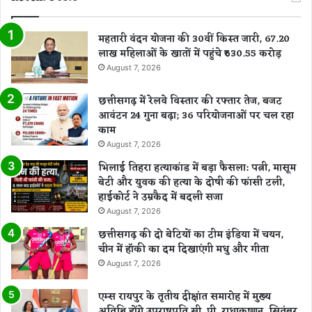
रा
शि
यों
महतारी वंदन योजना की 30वीं किस्त जारी, 67.20
का
लाख महिलाओं के खातों में पहुंचे ₹630.55 करोड़
हा
August 7, 2026
ल
छत्तीसगढ़ में रेलवे विस्तार की रफ्तार तेज, बजट
आवंटन 24 गुना बढ़ा; 36 परियोजनाओं पर चल रहा
काम
August 7, 2026
भिलाई तिहरा हत्याकांड में बड़ा फैसला: पत्नी, मासूम
बेटी और युवक की हत्या के दोषी की फांसी टली,
हाईकोर्ट ने उम्रकैद में बदली सजा
August 7, 2026
छत्तीसगढ़ की दो बेटियों का टीम इंडिया में चयन,
चीन में हॉकी का दम दिखाएंगी मधु और गीता
August 7, 2026
एम्स रायपुर के तृतीय दीक्षांत समारोह में मुख्य
अतिथि होंगे उपराष्ट्रपति सी. पी. राधाकृष्णन, सितंबर