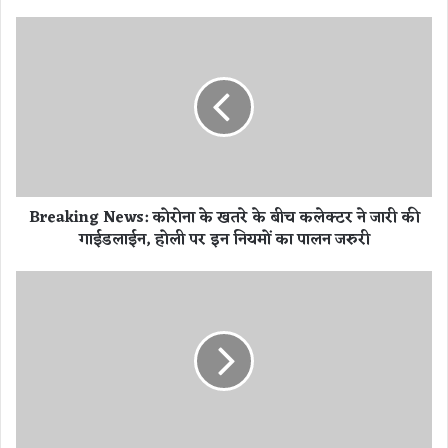
B
r
e
a
k
i
n
g
N
Breaking News: कोरोना के खतरे के बीच कलेक्टर ने जारी की
e
गाईडलाईन, होली पर इन नियमों का पालन जरुरी
w
s
:
2
को
5
रो
ना
मा
के
र्च
ख
रा
त
शि
रे
फ
के