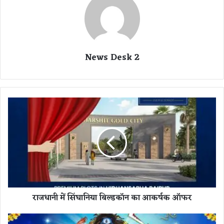
News Desk 2
रा
ज
धा
नी
में
सिं
घा
नि
या
राजधानी में सिंघानिया बिल्डकॉन का आकर्षक ऑफर
बि
ल्ड
कॉ
मां