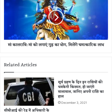
न
का
का
ल
आ
रा
क
त्रि
र्ष
:
क
मां
ऑ
को
फ
ल
मां कालरात्रि: मां को लगाएं गुड़ का भोग, मिलेंगे चमत्कारिक लाभ
र
गा
एं
गु
ड़
Related Articles
का
भो
ग
,
सूर्य ग्रहण के दिन इन राशियों की
चमकेगी किस्मत, हो जाएंगे
मि
मालामाल, जानिए अपनी राशि का
लें
हाल
गे
च
December 3, 2021
म
सीबीआई की रेड में अधिकारी के