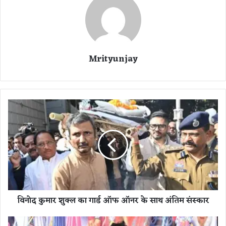
Mrityunjay
वि
नो
द
कु
मा
र
शु
क्ल
का
विनोद कुमार शुक्ल का गार्ड ऑफ ऑनर के साथ अंतिम संस्कार
गा
र्ड
ऑ
आ