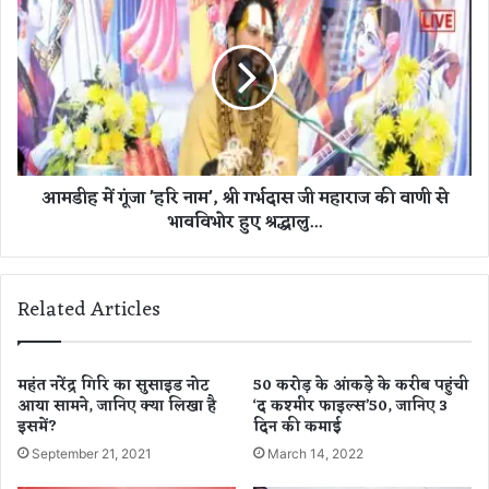
फ
म
ऑ
डी
न
ह
र
में
के
गूं
सा
जा
थ
'
अं
ह
आमडीह में गूंजा 'हरि नाम', श्री गर्भदास जी महाराज की वाणी से
ति
रि
भावविभोर हुए श्रद्धालु...
म
ना
सं
म
स्का
'
र
,
Related Articles
श्री
ग
र्भ
दा
महंत नरेंद्र गिरि का सुसाइड नोट
50 करोड़ के आंकड़े के करीब पहुंची
आया सामने, जानिए क्या लिखा है
‘द कश्मीर फाइल्स’50, जानिए 3
स
इसमें?
दिन की कमाई
जी
म
September 21, 2021
March 14, 2022
हा