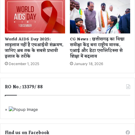
रा
ज
की
वा
णी
से
World AIDS Day 2025:
CG News : छत्तीसगढ़ का विद्या
भा
लाइलाज नहीं है एचआईवी संक्रमण,
समीक्षा केंद्र बना राष्ट्रीय मानक,
व
जानिए अब तक के सबसे प्रभावी
एआई और डेटा एनालिटिक्स से
वि
इलाज के तरीके
शिक्षा में बदलाव
भो
December 1, 2025
January 18, 2026
र
हु
ए
श्र
RO No.: 13379/ 88
द्धा
लु
.
.
×
.
Find us on Facebook