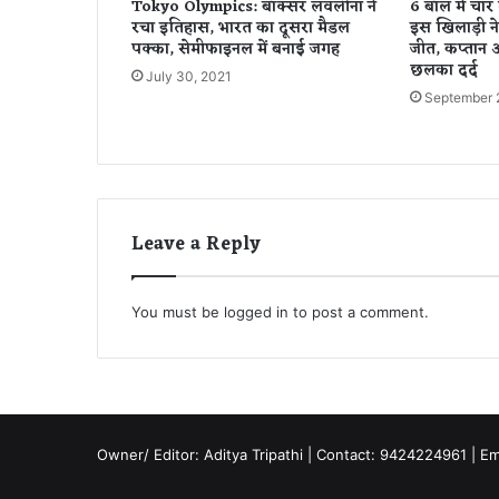
Tokyo Olympics: बॉक्सर लवलीना ने
6 बॉल में चार
श
रचा इतिहास, भारत का दूसरा मैडल
इस खिलाड़ी ने
र्त
पक्का, सेमीफाइनल में बनाई जगह
जीत, कप्तान 
,
छलका दर्द
July 30, 2021
वी
September 
डि
यो
दे
ख
लो
ग
Leave a Reply
बो
ले
-
You must be
logged in
to post a comment.
‘
ग
ज
ब
बे
इ
ज्ज
Owner/ Editor: Aditya Tripathi | Contact: 9424224961 | E
ती