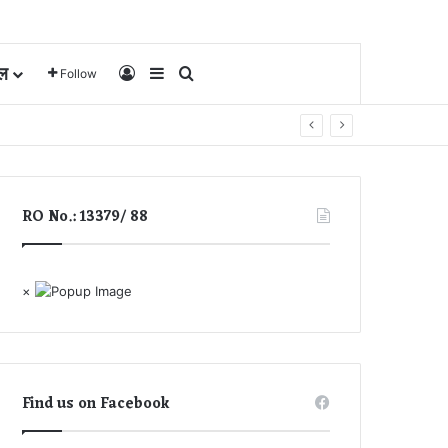
ल
Log In
Sidebar
Search for
Follow
RO No.: 13379/ 88
×
Find us on Facebook