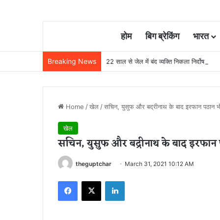
होम
बिग ब्रेकिंग
भारत
Breaking News
22 साल से जेल में बंद व्यक्ति निकला निर्दोष, हाई
Home
/
खेल
/
सचिन, युसुफ और बद्रीनाथ के बाद इरफान पठान भी 
खेल
सचिन, युसुफ और बद्रीनाथ के बाद इरफान प
theguptchar
March 31, 2021 10:12 AM
Facebook
X
LinkedIn