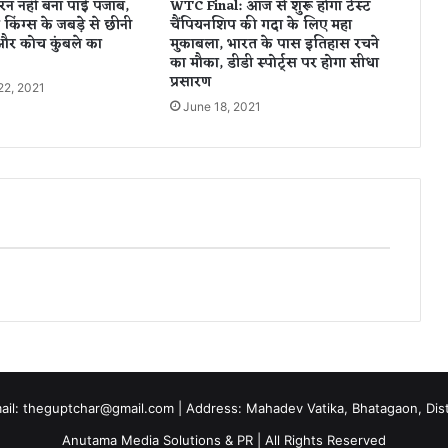
 रन नहीं बना पाई पंजाब,
WTC Final: आज से शुरू होगा टेस्ट
कां
 किंग्स के जबड़े से छीनी
चैंपियनशिप की गदा के लिए महा
ड
और कोच कुंबले का
मुकाबला, भारत के पास इतिहास रचने
का
का मौका, डीडी स्पोर्ट्स पर होगा सीधा
मु
प्रसारण
22, 2021
ख्य
June 18, 2021
आ
रो
पी
प
प्पू
चौ
ध
री
गि
र
फ्ता
र
mail: theguptchar@gmail.com | Address: Mahadev Vatika, Bhatagaon, Dist 
Anutama Media Solutions & PR | All Rights Reserved