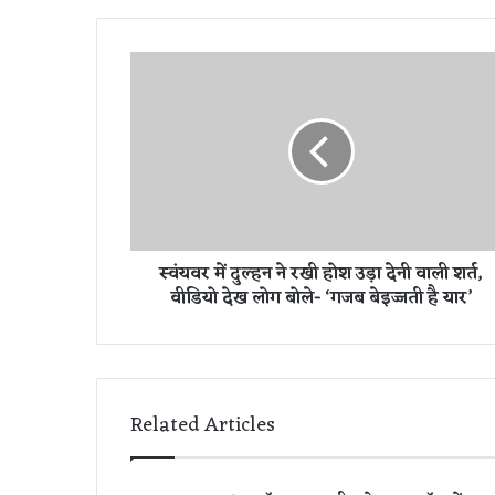
स्वं
य
व
र
में
दु
ल्ह
न
ने
स्वंयवर में दुल्हन ने रखी होश उड़ा देनी वाली शर्त,
र
वीडियो देख लोग बोले- ‘गजब बेइज्जती है यार’
खी
हो
श
उ
ड़ा
दे
Related Articles
नी
वा
ली