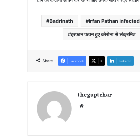
टीम की कप्तानी सचिन कर रहे थे और उनके साथ वीरेंद्र सहवाग, य
Badrinath
Irfan Pathan infecte
इरफान पठान हुए कोरोना से संक्रमित
Share
Facebook
X
LinkedIn
theguptchar
We
bsi
te