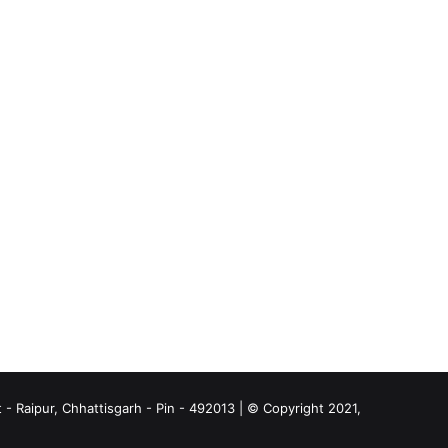
- Raipur, Chhattisgarh - Pin - 492013 | © Copyright 2021,