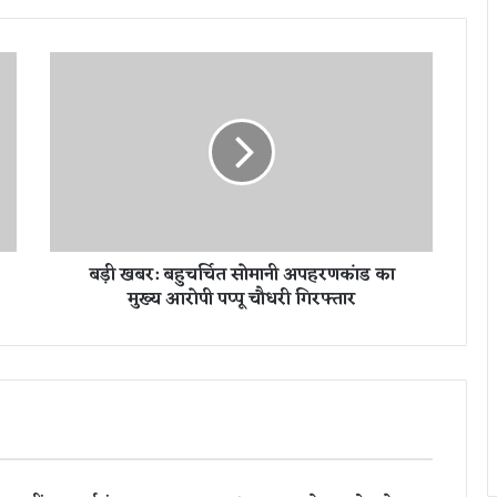
ब
ड़ी
ख
ब
र
:
ब
हु
च
बड़ी खबर: बहुचर्चित सोमानी अपहरणकांड का
र्चि
मुख्य आरोपी पप्पू चौधरी गिरफ्तार
त
सो
मा
नी
अ
प
ह
र
ण