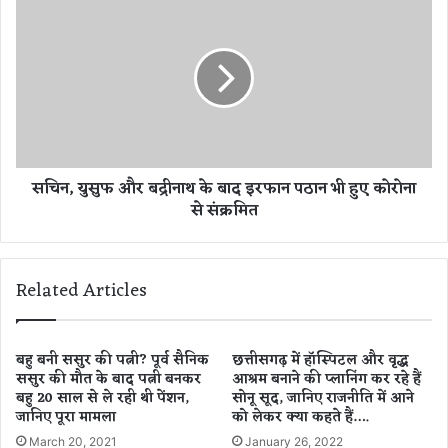
मि
चि
ले
न
3
,
,
यु
1
सु
0
फ
8
औ
न
र
सचिन, युसुफ और बद्रीनाथ के बाद इरफान पठान भी हुए कोरोना
ए
ब
से संक्रमित
पॉ
द्री
जि
ना
टि
थ
व
के
Related Articles
म
बा
री
द
ज
इ
,
र
बहु बनी ससुर की पत्नी? पूर्व सैनिक
छत्तीसगढ़ में हॉस्पिटल और वृद्ध
प्र
ससुर की मौत के बाद पत्नी बनकर
आश्रम बनाने की प्लानिंग कर रहे हैं
फा
बहु 20 साल से ले रही थी पेंशन,
सोनू सूद, जानिए राजनीति में आने
दे
न
जानिए पूरा मामला
को लेकर क्या कहते हैं….
श
प
में
ठा
March 20, 2021
January 26, 2022