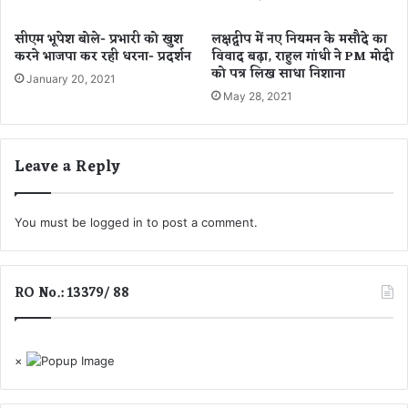
ए
न
क्टि
भी
सीएम भूपेश बोले- प्रभारी को खुश
लक्षद्वीप में नए नियमन के मसौदे का
व
हु
करने भाजपा कर रही धरना- प्रदर्शन
विवाद बढ़ा, राहुल गांधी ने PM मोदी
म
ए
को पत्र लिख साधा निशाना
January 20, 2021
री
को
May 28, 2021
जों
रो
का
ना
आ
से
Leave a Reply
क
सं
ड़ा
क्र
प
मि
हुँ
त
You must be
logged in
to post a comment.
चा
2
2
RO No.: 13379/ 88
ह
जा
र
के
×
पा
र