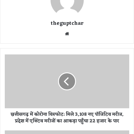
theguptchar
We
bsi
te
छ
त्ती
स
ग
ढ़
में
को
रो
ना
छत्तीसगढ़ में कोरोना विस्फोट: मिले 3,108 नए पॉजिटिव मरीज,
वि
प्रदेश में एक्टिव मरीजों का आकड़ा पहुँचा 22 हजार के पार
स्फो
ट
:
स