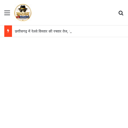
Menu
S
छत्तीसगढ़ में रेलवे विस्तार की रफ्तार तेज, बजट आवंटन 24 गुना बढ़ा; 36 परियोजनाओं पर चल रहा काम