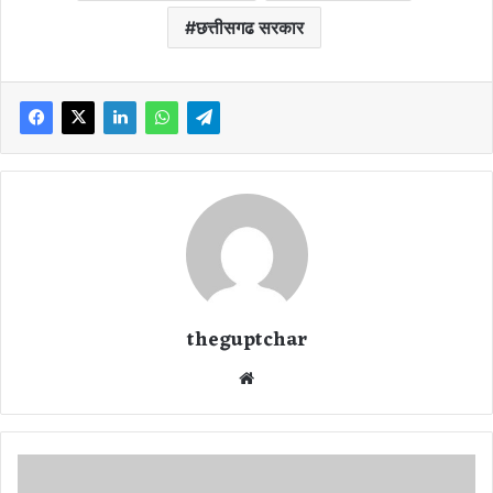
छत्तीसगढ सरकार
theguptchar
We
bsi
te
छ
त्ती