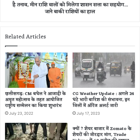
श
है तनाव, मीन राशि वालों को मिलेगा शासन सत्ता का सहयोग...
ष
त
जाने बाकी राशियों का हाल
रा
क
शि
बं
वा
द
लों
Related Articles
,
को
1
जी
0
व
-
न
1
सा
2
थी
वीं
से
बो
मि
र्ड
ल
छत्तीसगढ़: CM बघेल ने आजादी के
CG Weather Update : अगले 24
की
स
अमृत महोत्सव के तहत आयोजित
घंटे भारी बारिश की संभावना, इन
प
क
राष्ट्रीय सम्मेलन का किया शुभारंभ
जिलों में ऑरेंज अलर्ट जारी
री
ता
July 23, 2022
July 17, 2023
क्षा
है
एं
त
क्यों ? शेयर बाजार में Zomato के
हों
ना
शेयरों की जोरदार मांग, Trade
गी
व