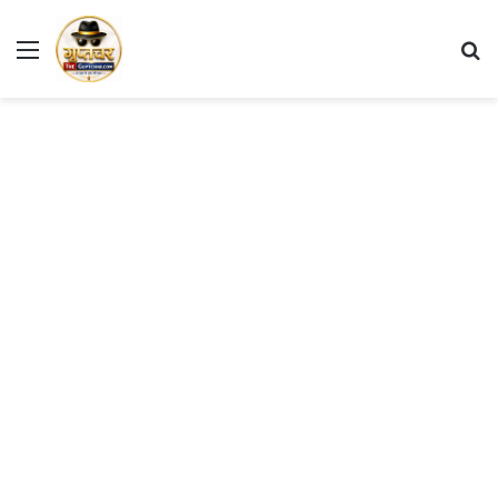
Menu
S