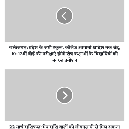
स
ग
ढ़
:
प्र
दे
श
छत्तीसगढ़: प्रदेश के सभी स्कूल, कॉलेज आगामी आदेश तक बंद,
के
10-12वीं बोर्ड की परीक्षाएं होंगी शेष कक्षाओं के विद्यार्थियों को
स
जनरल प्रमोशन
भी
स्कू
ल
2
,
2
कॉ
मा
ले
र्च
ज
रा
आ
शि
गा
फ
मी
ल
आ
:
22 मार्च राशिफल: मेष राशि वालों को जीवनसाथी से मिल सकता
दे
मे