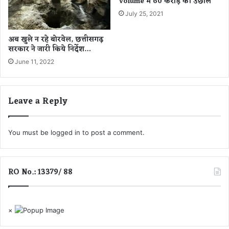
Volume में 60 करोड़ की उछाल
शे
,
ष
July 25, 2021
मी
क
न
क्षा
रा
अब खुले न रहे बोरवेल, छत्तीसगढ़
ओं
शि
सरकार ने जारी किये निर्देश…
के
वा
June 11, 2022
वि
लों
द्या
को
र्थि
मि
Leave a Reply
यों
ले
को
गा
ज
शा
न
स
You must be
logged in
to post a comment.
र
न
ल
स
प्र
त्ता
RO No.: 13379/ 88
मो
का
श
स
न
ह
यो
×
ग
.