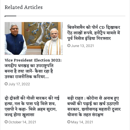
स
ब
Related Articles
के
ला
वि
त्का
द्या
री
र्थि
यों
बिजनेसमैन को पोर्न CD दिखाकर
यों
ऐंठ लाखों रुपये, हनीट्रैप मामले में
के
पूर्व मिसेज इंडिया गिरफ्तार
को
ख़ि
दी
ला
June 13, 2021
शु
फ़
भ
प्र
Vice President Election 2022:
का
द
जगदीप धनखड़ का उपराष्ट्रपति
म
र्श
बनना है तय! जानें- कैसा रहा है
ना
न
उनका राजनीतिक करियर…
एं
,
July 17, 2022
मं
त्री
दो दोस्तों की गोली मारकर की गई
बड़ी राहत : कोरोना से अनाथ हुए
शि
हत्या, नल के पास पड़े मिले शव,
बच्चों की पढ़ाई का खर्च उठाएगी
व
एसपी ने कहा- मिले अहम सुराग,
सरकार, छत्तीसगढ़ महतारी दुलार
ड
जल्द होगा खुलासा
योजना के तहत संरक्षण
ह
October 14, 2021
May 14, 2021
रि
या