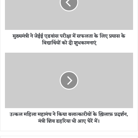
ने
जे
ई
ई
ए
मुख्यमंत्री ने जेईई एडवांस परीक्षा में सफलता के लिए प्रयास के
ड
विद्यार्थियों को दी शुभकामनाएं
वां
स
प
उ
री
त्क
क्षा
ल
में
म
स
हि
फ
ला
ल
म
ता
हा
के
मं
उत्कल महिला महामंच ने किया बलात्कारीयों के ख़िलाफ़ प्रदर्शन,
लि
च
मंत्री शिव डहरिया भी आए घेरें में।
ए
ने
प्र
कि
या
या