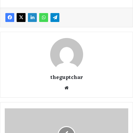
theguptchar
We
bsi
te
मु
ख्य
मं
त्री