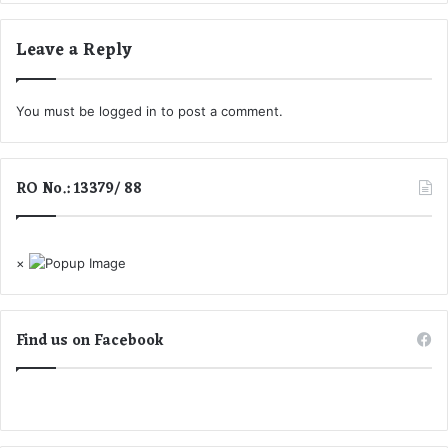
भी
आ
Leave a Reply
ए
घे
रें
You must be
logged in
to post a comment.
में
।
RO No.: 13379/ 88
×
Find us on Facebook