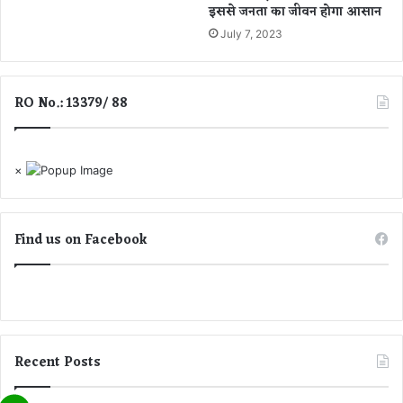
इससे जनता का जीवन होगा आसान
धे
स
July 7, 2023
र
का
र
RO No.: 13379/ 88
त
क
प
हुं
×
चे
गी
आ
Find us on Facebook
म
आ
द
मी
की
आ
वा
Recent Posts
ज