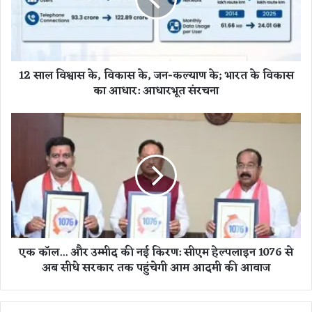
वि
श्वा
स
के
,
12 साल विश्वास के, विकास के, जन-कल्याण के; भारत के विकास
वि
का आधार: आधारभूत संरचना
का
स
के
ए
,
क
ज
कॉ
न
ल
-
.
क
.
ल्या
.
ण
औ
के
र
एक कॉल... और उम्मीद की नई किरण: सीएम हेल्पलाइन 1076 से
;
उ
अब सीधे सरकार तक पहुंचेगी आम आदमी की आवाज
भा
म्मी
र
द
त
की
के
न