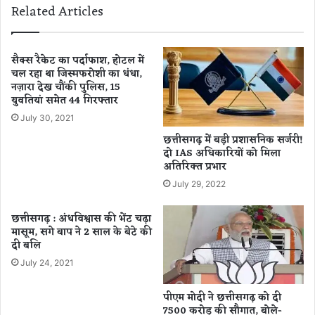
Related Articles
वि
ई
का
कि
स
र
का
ण
सैक्स रैकेट का पर्दाफाश, होटल में
आ
चल रहा था जिस्मफरोशी का धंधा,
:
नज़ारा देख चौंकी पुलिस, 15
धा
सी
युवतियां समेत 44 गिरफ्तार
र
ए
:
म
July 30, 2021
आ
हे
छत्तीसगढ़ में बड़ी प्रशासनिक सर्जरी!
धा
ल्प
दो IAS अधिकारियों को मिला
र
ला
अतिरिक्त प्रभार
भू
इ
July 29, 2022
त
न
सं
1
छत्तीसगढ़ : अंधविश्वास की भेंट चढ़ा
र
0
मासूम, सगे बाप ने 2 साल के बेटे की
च
7
दी बलि
ना
6
July 24, 2021
से
अ
ब
पीएम मोदी ने छत्तीसगढ़ को दी
सी
7500 करोड़ की सौगात, बोले-