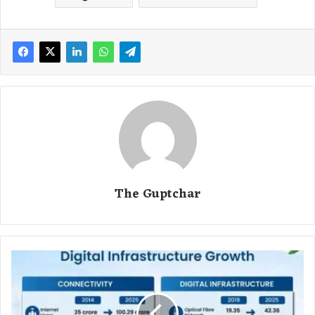
The Guptchar
1
2
सा
ल