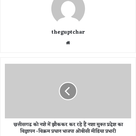
theguptchar
We
bsi
te
छ
त्ती
स
ग
ढ
को
न
शे
में
छत्तीसगढ को नशे में झौककर कर रहे हैं नशा मुक्त प्रदेश का
झौ
विज्ञापन -विक्रम प्रधान भाजपा ओबीसी मीडिया प्रभारी
क