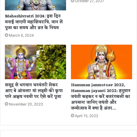
October 27, 2021
म
री
प्र
ज
Mahashivratri 2024: इस दिन
धा
की
मनाई जाएगी महाशिवरात्रि, जान लें
न
हो
पूजा का समय और व्रत के नियम
भा
गी
March 6, 2024
ज
शु
पा
रु
ओ
आ
बी
त
सी
,
मी
हि
डि
ट
या
मै
समुद्र से भगवान धनवंतरी लेकर
Hanuman janmotsav 2022,
प्र
न
आए थे आंवला! मां लक्ष्मी की कृपा
Hanuman jayanti 2022: हनुमान
भा
पाने अक्षय नवमी पर ऐसे करें पूजा
जयंती कहकर न करें बजरंगबली का
रो
अपमान! जानिए जयंती और
री
हि
November 20, 2023
जन्मोत्सव में क्या है अंतर…
त
ने
April 15, 2022
क
ही
ये