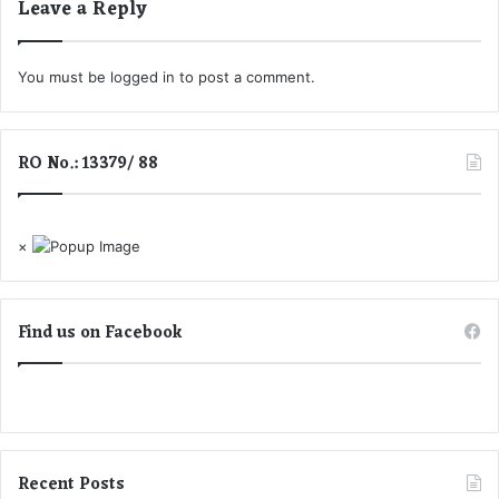
Leave a Reply
ब
ड़ी
बा
You must be
logged in
to post a comment.
त
RO No.: 13379/ 88
×
Find us on Facebook
Recent Posts