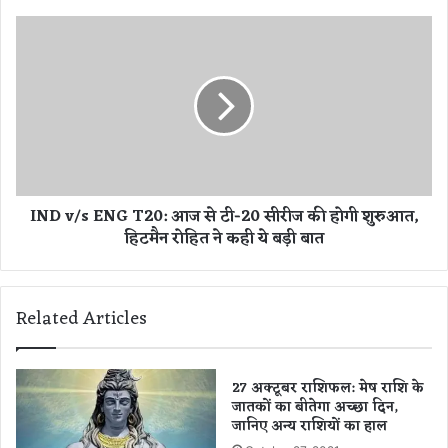
क
र
I
क
N
र
D
र
v
हे
/
हैं
s
न
E
शा
N
मु
G
IND v/s ENG T20: आज से टी-20 सीरीज की होगी शुरुआत,
क्त
T
हिटमैन रोहित ने कही ये बड़ी बात
प्र
2
दे
0
श
:
का
आ
Related Articles
वि
ज
ज्ञा
से
प
टी
न
-
27 अक्टूबर राशिफल: मेष राशि के
-
जातकों का बीतेगा अच्छा दिन,
2
जानिए अन्य राशियों का हाल
वि
0
क्र
सी