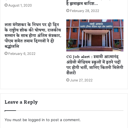
है झमाझम बारिश…
जों
गी
August 1, 2020
ने
वृ
February 28, 2022
तो
द्धि
ड़ा
,
लता मंगेशकर के निधन पर दो दिन
द
सिं
के राष्ट्रीय शोक की घोषणा, राजकीय
म
ह
सम्मान के साथ होगा अंतिम संस्कार,
.
रा
पीएम समेत तमाम दिग्गजों ने दी
.
श्रद्धांजलि
शि
.
वा
February 6, 2022
CG Job alert : स्वामी आत्मानंद
रा
ले
अंग्रेजी मीडियम स्कूलों में इतने पदों
ज
स्वा
पर होगी भर्ती, जानिए कितनी मिलेगी
धा
स्थ्य
सैलरी
नी
के
June 27, 2022
से
प्र
मि
ति
ले
र
स
हें
Leave a Reply
र्वा
स
धि
चे
क
त
You must be
logged in
to post a comment.
1
.