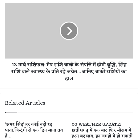
में
1
आ
2
ज
मा
मि
र्च
ले
रा
को
शि
रो
फ
ना
ल
के
:
12 मार्च राशिफल: मेष राशि वालो के संपत्ति में होगी वृद्धि, सिंह
3
मे
राशि वाले स्वास्थ्य के प्रति रहें सचेत... जानिए बाकी राशियों का
7
ष
8
हाल
रा
न
शि
ए
वा
म
लो
Related Articles
री
के
ज
सं
,
प
3
त्ति
‘अमर सिंह’ हर कोई नही रह
CG WEATHER UPDATE:
म
में
पाता,जिन्दंगी से एक दिन जाना तय
छत्तीसगढ़ में एक बार फिर मौसम में
री
है…
हुआ बदलाव, इन जगहों में हो सकती
हो