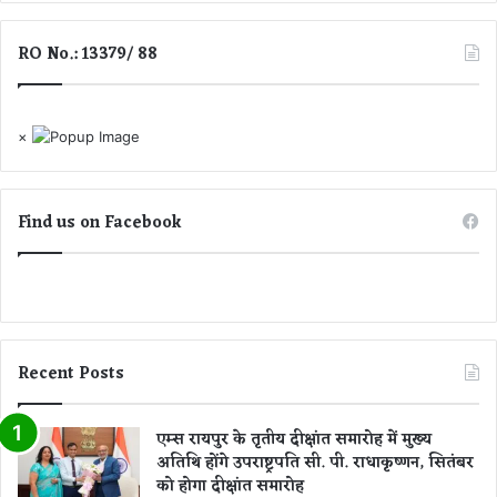
5
.
5
.
RO No.: 13379/ 88
मा
जा
म
नि
ले
ए
बा
×
की
रा
शि
यों
Find us on Facebook
का
हा
ल
Recent Posts
एम्स रायपुर के तृतीय दीक्षांत समारोह में मुख्य
अतिथि होंगे उपराष्ट्रपति सी. पी. राधाकृष्णन, सितंबर
को होगा दीक्षांत समारोह