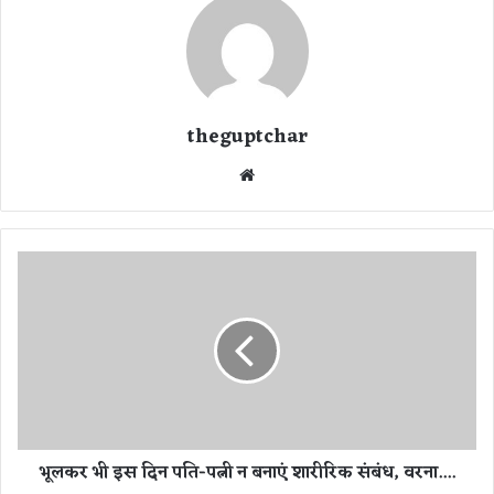
theguptchar
We
bsi
te
भू
ल
क
र
भी
इ
स
दि
न
भूलकर भी इस दिन पति-पत्नी न बनाएं शारीरिक संबंध, वरना....
प