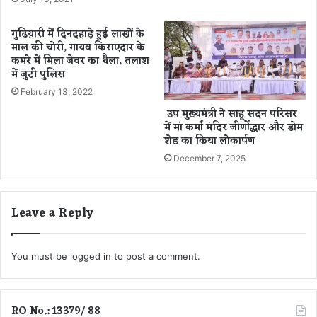
.
क्त
प्र
गुढिय़ारी में दिनदहाड़े हुई लाखों के
दे
माल की चोरी, गायब किराएदार के
श
कमरे में मिला जेवर का थैला, तलाश
का
में जुटी पुलिस
वि
February 13, 2022
ज्ञा
उप मुख्यमंत्री ने साहू सदन परिसर
प
में मां कर्मा मंदिर जीर्णोद्धार और डोम
न
शेड का किया लोकार्पण
-
December 7, 2025
वि
क्र
म
प्र
Leave a Reply
धा
न
भा
You must be
logged in
to post a comment.
ज
पा
ओ
RO No.: 13379/ 88
बी