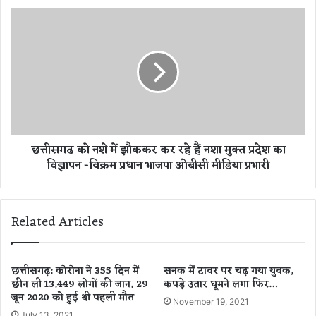
ति
-
छ
प
त्ती
त्नी
स
न
ग
ब
ढ
ना
को
एं
न
शा
शे
री
में
छत्तीसगढ को नशे में झौककर कर रहे हैं नशा मुक्त प्रदेश का
रि
झौ
विज्ञापन -विक्रम प्रधान भाजपा ओबीसी मीडिया प्रभारी
क
क
सं
क
बं
र
ध
क
Related Articles
,
र
व
र
र
हे
ना
हैं
छत्तीसगढ़: कोरोना ने 355 दिन में
सनक में टावर पर चढ़ गया युवक,
.
छीन ली 13,449 लोगों की जान, 29
कपड़े उतार घूमने लगा फिर…
न
जून 2020 को हुई थी पहली मौत
.
शा
November 19, 2021
.
मु
July 13, 2021