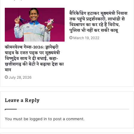
है
इ
लो
क
बैरिकेडिंग हटाकर मुख्यमंत्री निवास
गों
स
तक पहुंचे प्रदर्शनकारी, लाभांडी से
का
वा
विस्थापन का कर रहे हैं विरोध,
दि
र
पुलिस भी नहीं कर सकी काबू
ल
यु
March 19, 2022
व
कॉमनवेल्थ गेम्स-2026: ज्ञानेश्वरी
कों
यादव के रजत पदक पर मुख्यमंत्री
ने
विष्णुदेव साय ने दी बधाई, कहा-
दि
छत्तीसगढ़ की बेटी ने बढ़ाया देश का
या
मान
वा
July 28, 2026
र
दा
त
को
Leave a Reply
अं
जा
म
You must be
logged in
to post a comment.