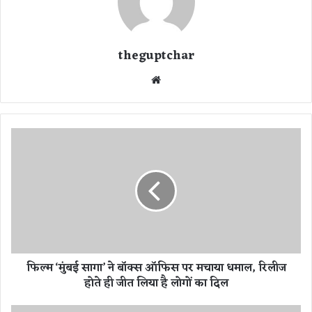
theguptchar
We
bsi
te
फि
ल्म
‘
मुं
ब
ई
सा
गा
’
फिल्म ‘मुंबई सागा’ ने बॉक्स ऑफिस पर मचाया धमाल, रिलीज
ने
होते ही जीत लिया है लोगों का दिल
बॉ
क्स
ऑ