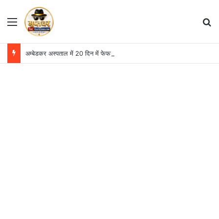
Menu
S
अम्बेडकर अस्पताल में 20 दिन में फेफड़ों की 9 लोबेक्टॉमी सर्जरी, दो महीने में आंकड़ा 13 पहुंचा