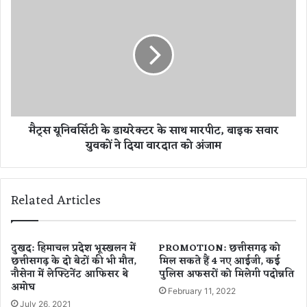
मै
फि
ट्स
स
यू
प
नि
र
व
म
र्सि
चा
टी
या
के
ध
डा
मैट्स यूनिवर्सिटी के डायरेक्टर के साथ मारपीट, बाइक सवार
मा
य
युवकों ने दिया वारदात को अंजाम
ल
रे
,
क्ट
रि
र
ली
के
Related Articles
ज
सा
हो
थ
ते
मा
ही
र
दुखद: हिमाचल प्रदेश भूस्खलन में
PROMOTION: छत्तीसगढ़ को
जी
छत्तीसगढ़ के दो बेटों की भी मौत,
मिल सकते हैं 4 नए आईजी, कई
पी
नौसेना में लेफ्टिनेंट आफिसर थे
पुलिस अफसरों को मिलेगी पदोन्नति
त
ट
अमोघ
लि
,
February 11, 2022
या
बा
July 26, 2021