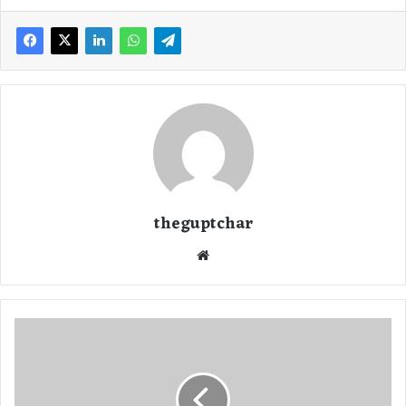
theguptchar
We
bsi
te
ए
क्ट्रे
स
पू
जा