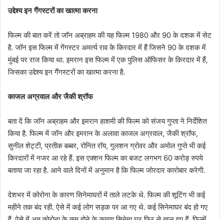
उद्देश्‍य इन गैंगस्‍टरों का खात्‍मा करना
फिल्‍म की बात करें तो जॉन अब्राहम की यह फिल्‍म 1980 और 90 के दशक में सेट
है. जॉन इस फिल्‍म में गेंगस्‍टर अमर्त्‍य राव के क‍िरदार में हैं ज‍िसने 90 के दशक में
मुंबई पर राज क‍िया था. इमरान इस फिल्‍म में एक पुल‍िस ऑफिसर के क‍िरदार में हैं,
ज‍िसका उद्देश्‍य इन गैंगस्‍टरों का खात्‍मा करना है.
काजल अग्रवाल और जैकी श्रॉफ
बता दें कि जॉन अब्राहम और इमरान हाशमी की फिल्म को संजय गुप्ता ने निर्देशित
किया है. फिल्म में जॉन और इमरान के अलावा काजल अग्रवाल, जैकी श्रॉफ,
सुनील शेट्टी, प्रतीक बब्बर, रोनित रॉय, गुलशन ग्रोवर और अमोल गुप्ते भी कई
किरदारों में नजर आ रहे हैं. इस एक्शन फिल्म का बजट लगभग 60 करोड़ रुपये
बताया जा रहा है. आने वाले दिनों में अनुमान है कि फिल्म जोरदार कारोबार करेगी.
देशभर में कोरोना के कारण सिनेमाघरों में ताले लटके थे. फिल्म की शूटिंग भी कई
महीने तक बंद रही. ऐसे में कई लोग सड़क पर आ गए थे. कई सिनेमाघर बंद हो गए
हैं. ऐसे में अब कोरोना के कम होने के कारण सिनेमा घर फिर से खुल गए हैं. फिल्में