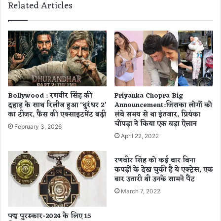
Related Articles
,
म
बो
व
लीं
र्चु
-
अ
ये
ल
मे
को
री
र्ट
.
का
.
ऑ
Bollywood : रणवीर सिंह की
Priyanka Chopra Big
.
न
दहाड़ के साथ रिलीज हुआ ‘धुरंधर 2’
Announcement:जिसका लोगों को
.
ला
का टीजर, फैंस की एक्साइटमेंट बढ़ी
लंबे समय से था इंतजार, प्रियंका
इ
चोपड़ा ने किया एक बड़ा ऐलान
February 3, 2026
न
April 22, 2022
शु
भा
रणवीर सिंह को कई बार बिना
रं
कपड़ों के देख चुकी है ये एक्ट्रेस, एक
भ
बार उतारी थी उनके सामने पैंट
March 7, 2022
पद्म पुरस्‍कार-2024 के लिए 15