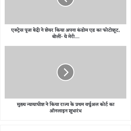
बे
दी
ने
शे
एक्ट्रेस पूजा बेदी ने शेयर किया अपना कंडोम एड का फोटोशूट,
य
बोलीं- ये मेरी....
र
कि
या
मु
अ
ख्य
प
न्या
ना
या
कं
धी
डो
श
म
ने
ए
कि
ड
या
मुख्य न्यायाधीश ने किया राज्य के प्रथम वर्चुअल कोर्ट का
का
रा
ऑनलाइन शुभारंभ
फो
ज्य
टो
के
शू
प्र
ट
थ