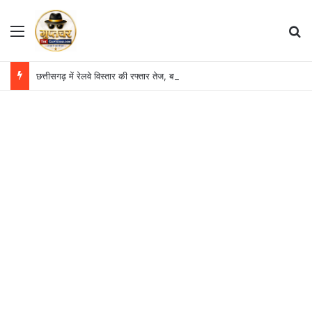
Menu
S
छत्तीसगढ़ में रेलवे विस्तार की रफ्तार तेज, बजट आवंटन 24 गुना बढ़ा; 36 परियोजनाओं पर चल रहा काम