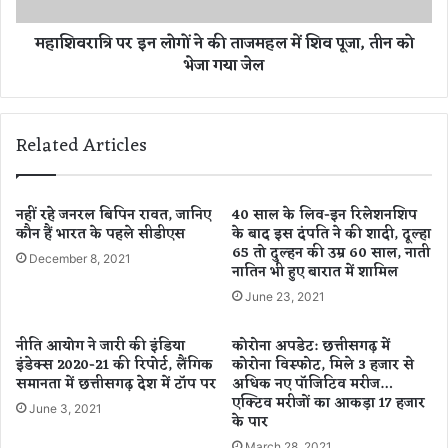
र
,
इ
महाशिवरात्रि पर इन लोगों ने की ताजमहल में शिव पूजा, तीन को
उ
न
भेजा गया जेल
स
लो
के
गों
कुँ
ने
वा
की
Related Articles
रे
ता
र
ज
ह
म
ते
ह
नहीं रहे जनरल बिपिन रावत, जानिए
40 साल के लिव-इन रिलेशनशिप
छो
कौन हैं भारत के पहले सीडीएस
के बाद इस दंपति ने की शादी, दूल्हा
ल
65 तो दुल्हन की उम्र 60 साल, नाती
टे
में
December 8, 2021
नातिन भी हुए बारात में शामिल
भा
शि
ई
व
June 23, 2021
की
पू
शा
जा
नीति आयोग ने जारी की इंडिया
कोरोना अपडेट: छत्तीसगढ़ में
दी
,
इंडेक्स 2020-21 की रिपोर्ट, लैंगिक
कोरोना विस्फोट, मिले 3 हजार से
से
ती
समानता में छत्तीसगढ़ देश में टॉप पर
अधिक नए पॉजिटिव मरीज…
था
न
एक्टिव मरीजों का आकड़ा 17 हजार
June 3, 2021
ख
के पार
को
फा
भे
March 28, 2021