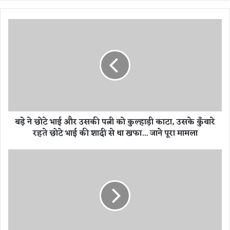
te
ब
ड़े
ने
छो
टे
भा
ई
औ
र
बड़े ने छोटे भाई और उसकी पत्नी को कुल्हाड़ी काटा, उसके कुँवारे
उ
रहते छोटे भाई की शादी से था खफा... जाने पूरा मामला
स
की
प
म
त्नी
हा
को
शि
कु
व
ल्हा
रा
ड़ी
त्रि
का
प
टा