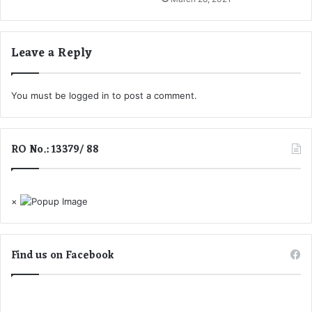
.
जा
.
ग
.
या
Leave a Reply
जा
जे
ने
ल
पू
You must be
logged in
to post a comment.
रा
मा
म
ला
RO No.: 13379/ 88
×
Find us on Facebook