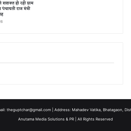
 सशक्त हो रही ग्राम
प्रो
ीय पंचायती राज मंत्री
त्सा
ंह
ह
26
न
यो
ज
ना
‘
का
कि
या
शु
भा
रं
भ
,
प्र
दे
mail: theguptchar@gmail.com | Address: Mahadev Vatika, Bhatagaon, Dist 
श
Anutama Media Solutions & PR | All Rights Reserved
में
प्र