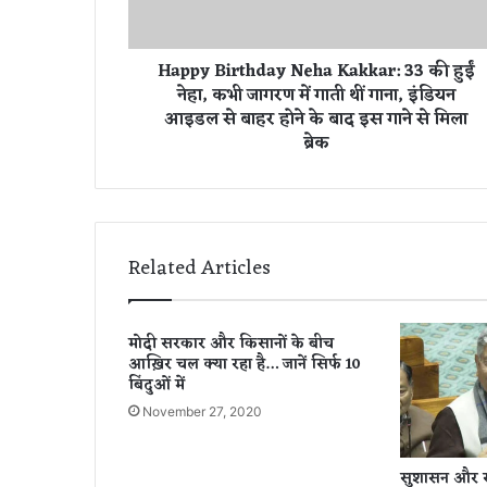
i
r
t
Happy Birthday Neha Kakkar: 33 की हुईं
h
नेहा, कभी जागरण में गाती थीं गाना, इंडियन
d
आइडल से बाहर होने के बाद इस गाने से मिला
a
ब्रेक
y
N
e
h
a
K
Related Articles
a
k
k
मोदी सरकार और किसानों के बीच
a
आख़िर चल क्या रहा है… जानें सिर्फ 10
r
बिंदुओं में
:
3
November 27, 2020
3
की
सुशासन और सत
हु