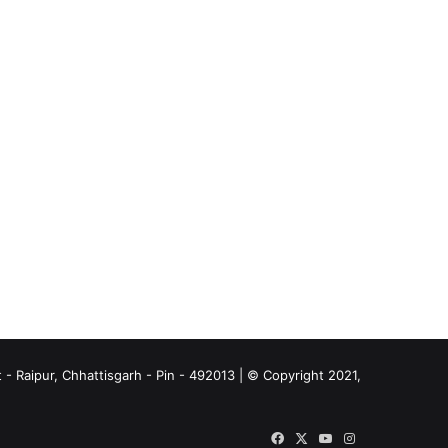
- Raipur, Chhattisgarh - Pin - 492013 | © Copyright 2021,
Facebook
X
YouTube
Instagram