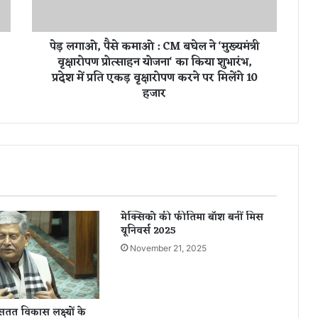
पै
से
क
पेड़ लगाओ, पैसे कमाओ : CM बघेल ने ‘मुख्यमंत्री
मा
वृक्षारोपण प्रोत्साहन योजना‘ का किया शुभारंभ,
ओ
प्रदेश में प्रति एकड़ वृक्षारोपण करने पर मिलेंगे 10
:
हजार
C
M
ब
घे
ल
ने
‘
मु
ख्य
मेक्सिको की फीतिमा बॉश बनीं मिस
मं
यूनिवर्स 2025
त्री
November 21, 2025
वृ
क्षा
रो
प
त विकास लक्ष्यों के
ण