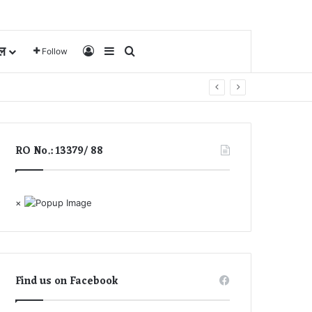
ल
Log In
Sidebar
Search for
Follow
RO No.: 13379/ 88
×
Find us on Facebook