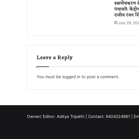
स्थानीयकरण से
ईं
पंचायतें: केंद्र
ने
राजीव रंजन सि
हा
July 29, 20
,
क
भी
जा
ग
Leave a Reply
र
ण
में
गा
You must be
logged in
to post a comment.
ती
थीं
गा
ना
,
इं
Owner/ Editor: Aditya Tripathi | Contact: 9424224961 | E
डि
य
न