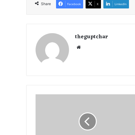
Share
Facebook
X
LinkedIn
theguptchar
We
bsi
te
H
a
p
p
y
B