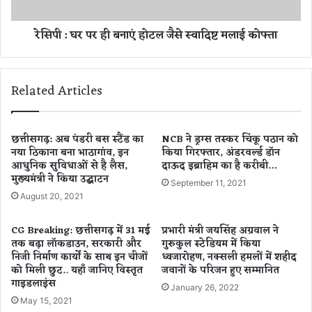
प्र
र
ति
ही
रेसिपी : घर पर ही बनाएं होटल जैसे स्वादिष्ट मलाई कोफ्ता
र
ब
हें
ना
स
एं
चे
हो
Related Articles
त
ट
,
ल
भा
जै
ई
से
छत्तीसगढ़: अब पंडरी बस स्टैंड का
NCB ने ड्रग्स तस्कर चिंकू पठान को
-
नया ठिकाना बना भाठागांव, इन
किया गिरफ्तार, अंडरवर्ल्ड डॉन
स्वा
आधुनिक सुविधाओं से है लैस,
दाऊद इब्राहिम का है करीबी…
ब
दि
मुख्यमंत्री ने किया उद्घाटन
ह
ष्ट
September 11, 2021
न
म
August 20, 2021
से
ला
हो
ई
CG Breaking: छत्तीसगढ़ में 31 मई
प्रभारी मंत्री जयसिंह अग्रवाल ने
स
को
तक बढ़ा लॉकडाउन, सरकारी और
गुरुकुल स्टेडियम में किया
क
फ्ता
निजी निर्माण कार्यों के साथ इन चीजों
ध्वजारोहण, नक्सली हमलों में शहीद
ते
को मिली छुट.. यहाँ जानिए विस्तृत
जवानों के परिजन हुए सम्मानित
गाइडलाइंस
हैं
January 26, 2022
म
May 15, 2021
त