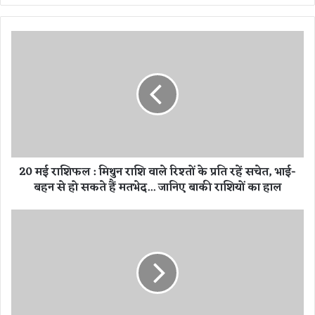
te
2
0
म
ई
रा
शि
फ
ल
:
20 मई राशिफल : मिथुन राशि वाले रिश्तों के प्रति रहें सचेत, भाई-
मि
बहन से हो सकते हैं मतभेद... जानिए बाकी राशियों का हाल
थु
न
रा
रे
शि
सि
वा
पी
ले
:
रि
घ
श्तों
र
के
प