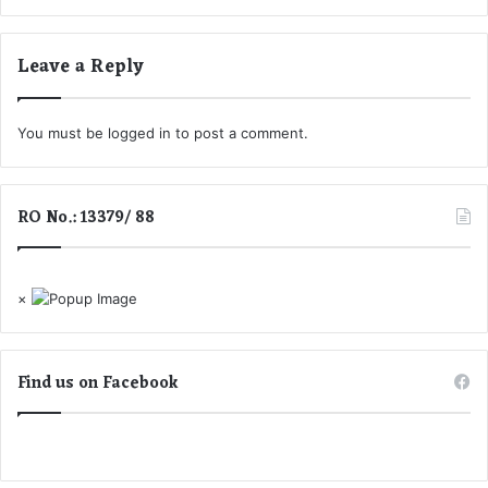
भे
द
Leave a Reply
.
.
.
You must be
logged in
to post a comment.
जा
नि
ए
बा
RO No.: 13379/ 88
की
रा
शि
यों
×
का
हा
ल
Find us on Facebook