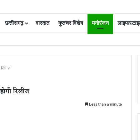
छत्तीसगढ़
वारदात
गुप्तचर विशेष
मनोरंजन
लाइफस्टाइ
ूम बेटी और युवक की हत्या के दोषी की फांसी टली, हाईकोर्ट ने उम्रकैद में बदली सजा
ी रिलीज
 होगी रिलीज
Less than a minute