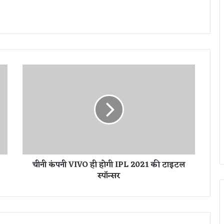
ची
नी
कं
प
नी
V
I
V
O
चीनी कंपनी VIVO ही होगी IPL 2021 की टाइटल
ही
स्पॉन्सर
हो
गी
I
P
L