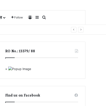
ल
Log In
Sidebar
Search for
Follow
RO No.: 13379/ 88
×
Find us on Facebook