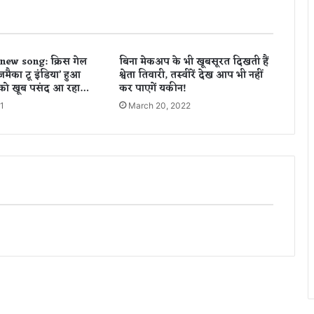
2
0
2
1
new song: क्रिस गेल
बिना मेकअप के भी खूबसूरत दिखती हैं
की
जमैका टू इंडिया’ हुआ
श्वेता तिवारी, तस्वीरें देख आप भी नहीं
टा
 को खूब पसंद आ रहा…
कर पाएगें यकीन!
इ
21
March 20, 2022
ट
ल
स्पॉ
न्स
र