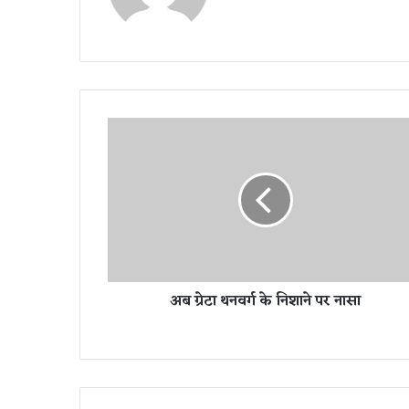
te
अ
ब
ग्रे
टा
थ
न
व
र्ग
के
अब ग्रेटा थनवर्ग के निशाने पर नासा
नि
शा
ने
प
र
ना