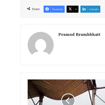
Share
Facebook
X
LinkedIn
Pramod Bramhbhatt
पी
ए
म
मो
दी