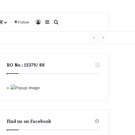
ल
Log In
Sidebar
Search for
Follow
RO No.: 13379/ 88
×
Find us on Facebook