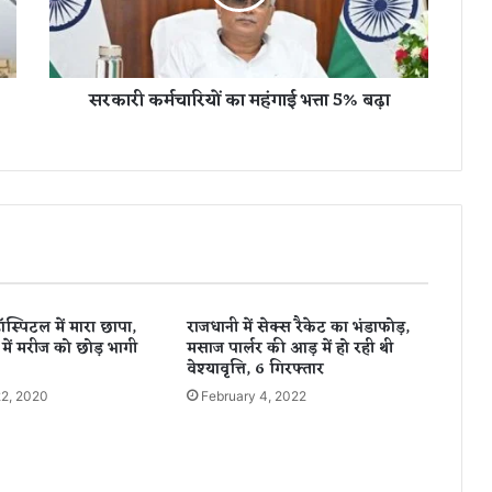
र्म
चा
रि
यों
सरकारी कर्मचारियों का महंगाई भत्ता 5% बढ़ा
का
म
हं
गा
ई
भ
त्ता
5
%
ब
स्पिटल में मारा छापा,
राजधानी में सेक्स रैकेट का भंडाफोड़,
ढ़ा
ें मरीज को छोड़ भागी
मसाज पार्लर की आड़ में हो रही थी
वेश्यावृत्ति, 6 ग‍िरफ्तार
2, 2020
February 4, 2022