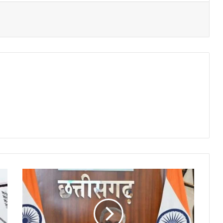
स
र
का
री
क