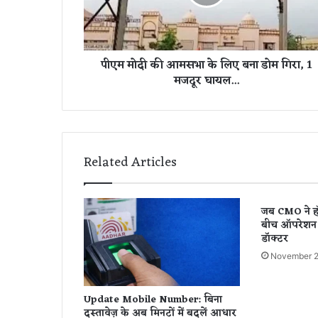
की
आ
म
स
पीएम मोदी की आमसभा के लिए बना डोम गिरा, 1
भा
मजदूर घायल...
के
लि
ए
ब
ना
डो
Related Articles
म
गि
रा
जब CMO ने हॉ
,
बीच ऑपरेशन म
1
डॉक्टर
म
November 2
ज
दू
र
Update Mobile Number: बिना
घा
दस्तावेज़ के अब मिनटों में बदलें आधार
य