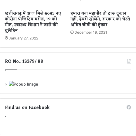
प
र
छत्तीसगढ़ में आज मिले 4645 नए
हमारा बना महापौर तो दारू दुकान
दि
कोरोना पॉजिटिव मरीज़, 19 की
नहीं, डेयरी खोलेंगे, सरकार को घेरते
खे
मौत, स्वास्थ्य विभाग ने जारी की
अमित जोगी की हुंकार
गा
बुलेटिन
December 19, 2021
ज
January 27, 2022
न
जा
ती
य
RO No.: 13379/ 88
वी
र
ना
×
य
कों
को
स
Find us on Facebook
म
र्पि
त
दे
श