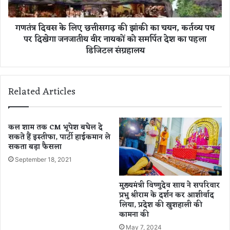
मौ
के
त
लि
गणतंत्र दिवस के लिए छत्तीसगढ़ की झांकी का चयन, कर्तव्य पथ
से
ए
पर दिखेगा जनजातीय वीर नायकों को समर्पित देश का पहला
स
छ
डिजिटल संग्रहालय
न
त्ती
स
स
नी
ग
ढ़
Related Articles
की
झां
की
का
कल शाम तक CM भूपेश बघेल दे
च
सकते हैं इस्तीफा, पार्टी हाईकमान ले
सकता बड़ा फैसला
य
न
September 18, 2021
,
क
मुख्यमंत्री विष्णुदेव साय ने सपरिवार
र्त
प्रभु श्रीराम के दर्शन कर आशीर्वाद
व्य
लिया, प्रदेश की खुशहाली की
प
कामना की
थ
May 7, 2024