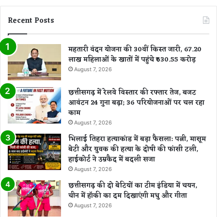
का
Recent Posts
प
ह
ला
महतारी वंदन योजना की 30वीं किस्त जारी, 67.20
डि
लाख महिलाओं के खातों में पहुंचे ₹630.55 करोड़
जि
August 7, 2026
ट
ल
सं
छत्तीसगढ़ में रेलवे विस्तार की रफ्तार तेज, बजट
ग्र
आवंटन 24 गुना बढ़ा; 36 परियोजनाओं पर चल रहा
हा
काम
ल
August 7, 2026
य
भिलाई तिहरा हत्याकांड में बड़ा फैसला: पत्नी, मासूम
बेटी और युवक की हत्या के दोषी की फांसी टली,
हाईकोर्ट ने उम्रकैद में बदली सजा
August 7, 2026
छत्तीसगढ़ की दो बेटियों का टीम इंडिया में चयन,
चीन में हॉकी का दम दिखाएंगी मधु और गीता
August 7, 2026