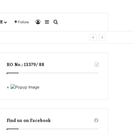
ल
Log In
Sidebar
Search for
Follow
RO No.: 13379/ 88
×
Find us on Facebook