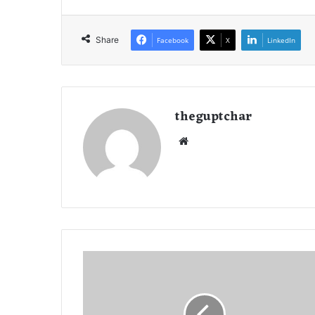
Share
Facebook
X
LinkedIn
theguptchar
We
bsi
te
B
R
E
A