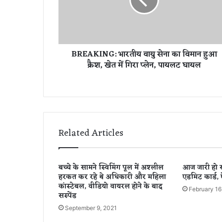
K
I
N
G
:
BREAKING: भारतीय वायु सेना का विमान हुआ
भा
क्रैश, खेत में गिरा प्लेन, पायलट घायल
र
ती
य
वा
यु
से
ना
Related Articles
का
वि
मा
बच्चे के सामने स्विमिंग पूल में अश्लील
आज जारी हो स
न
हरकत कर रहे थे अधिकारी और महिला
एडमिट कार्ड,
हु
कांस्टेबल, वीडियो वायरल होने के बाद
आ
February 16
सस्पेंड
क्रै
September 9, 2021
श
,