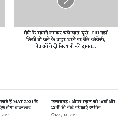
म
ने
ज
म
क
मंत्री के सामने जमकर चले लात-घूंसे, FIR नहीं
र
लिखी तो थाने के बाहर धरने पर बैठे कांग्रेसी,
च
नेताओं ने दी बिरयानी की दावत...
ले
ला
त
-
घूं
से
,
F
I
कते हैं MAT 2021 के
छत्तीसगढ़ : ओपन स्कूल की 10वीं और
R
 ऐसे होगा डाउनलोड
12वीं की बोर्ड परीक्षाएँ स्थगित
न
हीं
, 2021
May 14, 2021
लि
खी
तो