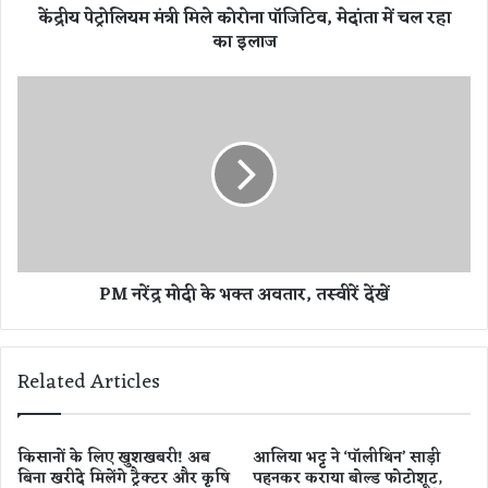
केंद्रीय पेट्रोलियम मंत्री मिले कोरोना पॉजिटिव, मेदांता में चल रहा
त्री
का इलाज
मि
ले
को
P
रो
M
ना
न
पॉ
रें
जि
द्र
टि
मो
व
दी
,
के
मे
भ
PM नरेंद्र मोदी के भक्त अवतार, तस्वीरें देंखें
दां
क्त
ता
अ
में
व
च
ता
Related Articles
ल
र
र
,
हा
त
का
स्वी
किसानों के लिए खुशखबरी! अब
आलिया भट्ट ने ‘पॉलीथिन’ साड़ी
इ
बिना खरीदे मिलेंगे ट्रैक्टर और कृषि
पहनकर कराया बोल्ड फोटोशूट,
रें