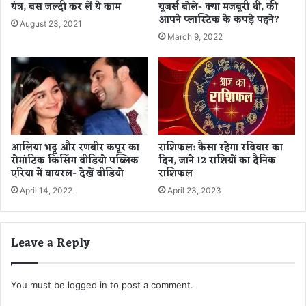
यंत्र, बस जल्दी कर लें ये काम
यूजर्स बोले- क्या मजबूरी थी, की
ला
दें
आपने प्लास्टिक के कपड़े पहने?
ज
खें
August 23, 2021
March 9, 2022
आलिया भट्ट और रणबीर कपूर का
राशिफल: कैसा रहेगा रविवार का
रोमांटिक किसिंग वीडियो पब्लिक
दिन, जाने 12 राशियों का दैनिक
एरिया में वायरल- देखें वीडियो
राशिफल
April 14, 2022
April 23, 2023
Leave a Reply
You must be
logged in
to post a comment.