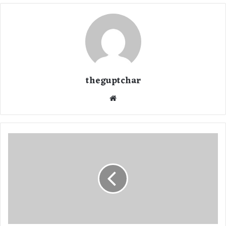
theguptchar
We
bsi
te
कें
द्री
य
पे
ट्रो
लि
य
म
मं