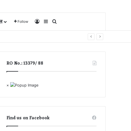
ल
Log In
Sidebar
Search for
Follow
RO No.: 13379/ 88
×
Find us on Facebook