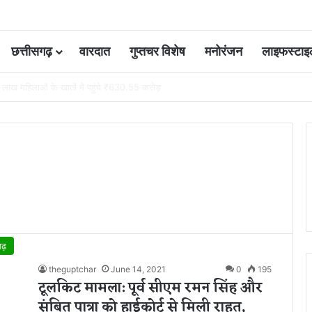
छत्तीसगढ़
वारदात
गुप्तचर विशेष
मनोरंजन
लाइफस्टाइ
 आवंटन 24 गुना बढ़ा; 36 परियोजनाओं पर चल रहा काम
गढ़
theguptchar
June 14, 2021
0
195
टूलकिट मामला: पूर्व सीएम रमन सिंह और
संबित पात्रा को हाईकोर्ट से मिली राहत,