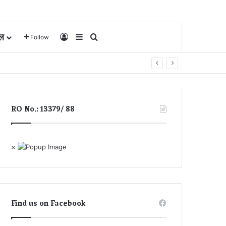
ल
Log In
Sidebar
Search for
Follow
RO No.: 13379/ 88
×
Find us on Facebook