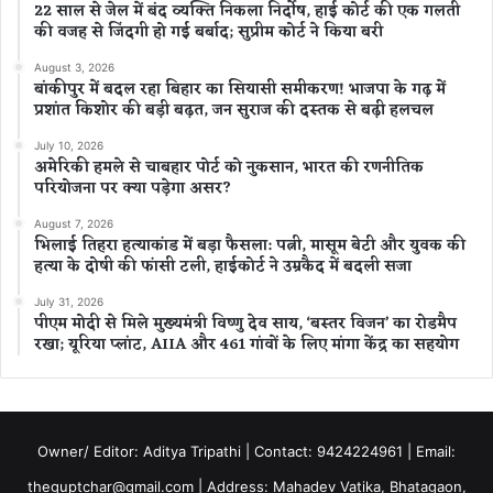
22 साल से जेल में बंद व्यक्ति निकला निर्दोष, हाई कोर्ट की एक गलती
की वजह से जिंदगी हो गई बर्बाद; सुप्रीम कोर्ट ने किया बरी
August 3, 2026
बांकीपुर में बदल रहा बिहार का सियासी समीकरण! भाजपा के गढ़ में
प्रशांत किशोर की बड़ी बढ़त, जन सुराज की दस्तक से बढ़ी हलचल
July 10, 2026
अमेरिकी हमले से चाबहार पोर्ट को नुकसान, भारत की रणनीतिक
परियोजना पर क्या पड़ेगा असर?
August 7, 2026
भिलाई तिहरा हत्याकांड में बड़ा फैसला: पत्नी, मासूम बेटी और युवक की
हत्या के दोषी की फांसी टली, हाईकोर्ट ने उम्रकैद में बदली सजा
July 31, 2026
पीएम मोदी से मिले मुख्यमंत्री विष्णु देव साय, ‘बस्तर विजन’ का रोडमैप
रखा; यूरिया प्लांट, AIIA और 461 गांवों के लिए मांगा केंद्र का सहयोग
Owner/ Editor: Aditya Tripathi | Contact: 9424224961 | Email:
theguptchar@gmail.com | Address: Mahadev Vatika, Bhatagaon,