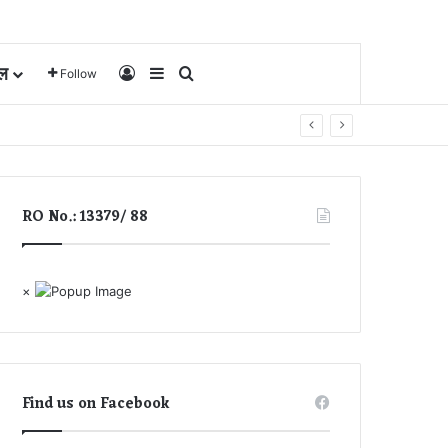
ल
Log In
Sidebar
Search for
Follow
RO No.: 13379/ 88
×
Find us on Facebook