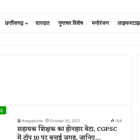
छत्तीसगढ़
वारदात
गुप्तचर विशेष
मनोरंजन
लाइफस्टाइ
 आवंटन 24 गुना बढ़ा; 36 परियोजनाओं पर चल रहा काम
गढ़
theguptchar
October 30, 2021
164
सहायक शिक्षक का होनहार बेटा, CGPSC
में टॉप 10 पर बनाई जगह, जानिए…