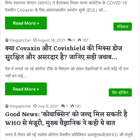
विश्व स्वास्थ्य संगठन (WHO) ने हैदराबाद स्थित भारत बायोटेक के COVID-19
वैक्सीन Covaxin के लिए आपातकालीन उपयोग सूची (EUL) को…
Read More »
मेडिकल
theguptchar
August 18, 2021
0
167
क्या Covaxin और Covishield की मिक्स डोज
सुरक्षित और असरदार है? जानिए सही जवाब…
देश में लगाये जा रहे कोरोना टीके के मिश्रण को लेकर वैज्ञानिकों में अभी कोई भी राय
नहीं बन पाई…
Read More »
बिग ब्रेकिंग
theguptchar
July 9, 2021
1
191
Good News: ‘कोवाक्सिन’ को जल्द मिल सकती है
WHO से मंजूरी, मुख्‍य वैज्ञानिक ने कही ये बात
भारत में तैयार की गई स्‍वदेश कोरोना वैक्‍सीन कोवैक्सिन डब्ल्यूएचओ(WHO) की मंजूरी