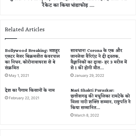
रैकेट का किया भांडाफोड़ ....
ग
का
या
र्य
बा
वा
ह
ही
Related Articles
र
ल
,
गा
दे
ता
र
र
Bollywood Breaking: मशहूर
सावधान! Corona के एक और
रा
एक्टर मेजर बिक्रमजीत कंवरपाल
जानलेवा वैरिएंट ने दी दस्तक,
ती
का निधन, कोरोनावायरस से थे
वैज्ञानिकों का दावा- हर 3 मरीज में
त
स
संक्रमित
से 1 की होगी मौत…
प
रे
हुं
दि
May 1, 2021
January 29, 2022
ची
न
पु
ह
देश का पैगाम किसानों के नाम
Nari Shakti Puraskar:
लि
वा
छत्तीसगढ़ की मधुलिका रामटेके को
February 22, 2021
स
ला
मिला नारी शक्ति सम्मान, राष्ट्रपति ने
औ
म
किया सम्मानित…
र
नी
March 8, 2022
फि
रै
र
के
.
ट