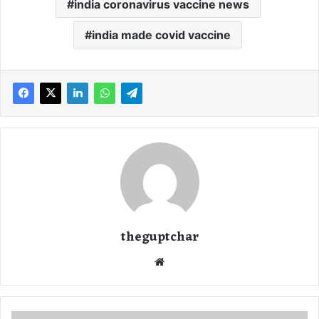
india coronavirus vaccine news
india made covid vaccine
theguptchar
We
bsi
te
रा