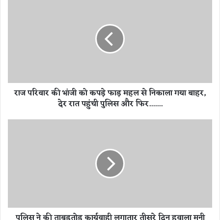
ज
प
रि
वा
र
की
भां
जी
राज परिवार की भांजी को कपड़े फाड़ महल से निकाला गया बाहर,
को
देर रात पहुंची पुलिस और फिर.......
क
प
ड़े
पु
फा
लि
ड़
स
म
ने
ह
की
ल
ता
से
ब
नि
ड़
का
तो
पुलिस ने की ताबड़तोड़ कार्यवाही लगातार तीसरे दिन हवाला मनी
ला
ड़