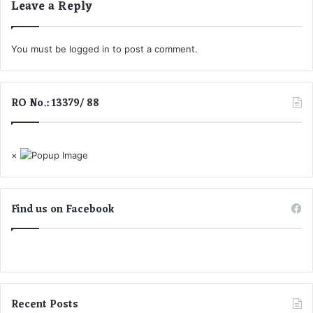
Leave a Reply
.
का
.
कि
.
या
.
You must be
logged in
to post a comment.
भां
.
डा
.
फो
ड़
RO No.: 13379/ 88
.
.
.
.
×
Find us on Facebook
Recent Posts