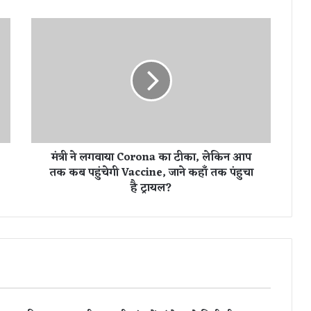
मं
त्री
ने
ल
ग
वा
या
C
o
मंत्री ने लगवाया Corona का टीका, लेकिन आप
r
तक कब पहुंचेगी Vaccine, जाने कहाँ तक पंहुचा
o
है ट्रायल?
n
a
का
टी
का
,
ले
कि
न