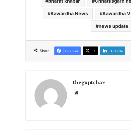
bharat khabar
Chhattisgarh n
Kawardha News
Kawardha Vi
news update
Share
Facebook
X
LinkedIn
theguptchar
We
bsi
te