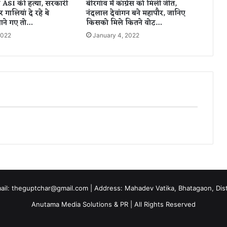
 ASI की हत्या, सरकारी
बीरगांव में कांग्रेस को मिली जीत,
आ
र गालियां दे रहे थे
नंदलाल देवांगन बने महापौर, जानिए
प
ाने गए तो…
किसको मिले कितने वोट…
त
2022
January 4, 2022
क
क
ब
प
हुं
चे
गी
V
a
c
c
i
n
e
,
mail: theguptchar@gmail.com | Address: Mahadev Vatika, Bhatagaon, Dist 
जा
Anutama Media Solutions & PR | All Rights Reserved
ने
क