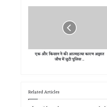
ए
क
औ
र
कि
सा
न
ने
की
एक और किसान ने की आत्महत्या कारण अज्ञात
आ
जाँच में जुटी पुलिस ..
त्म
ह
त्या
का
र
ण
अ
Related Articles
ज्ञा
त
जाँ