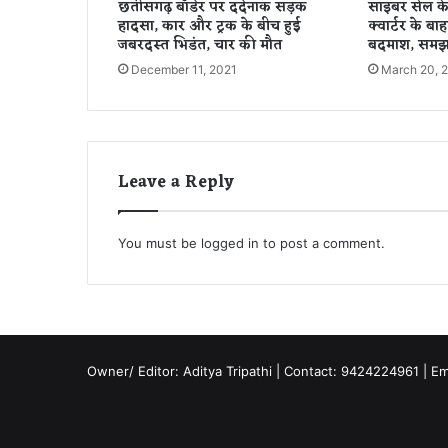
छतीसगढ़ बॉर्डर पर दर्दनाक सड़क
साइबर सेल के
च
हादसा, कार और ट्रक के बीच हुई
क्वार्टर के बाह
में
जबरदस्त भिडंत, चार की मौत
बदमाश, समझ
जु
December 11, 2021
March 20, 
टी
पु
लि
स
.
.
Leave a Reply
You must be
logged in
to post a comment.
Owner/ Editor: Aditya Tripathi | Contact: 9424224961 | E