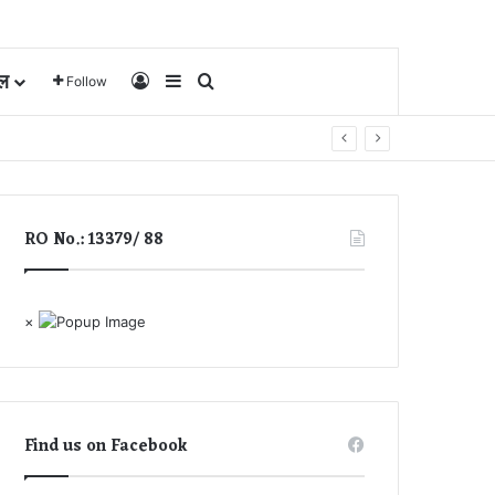
ल
Log In
Sidebar
Search for
Follow
RO No.: 13379/ 88
×
Find us on Facebook