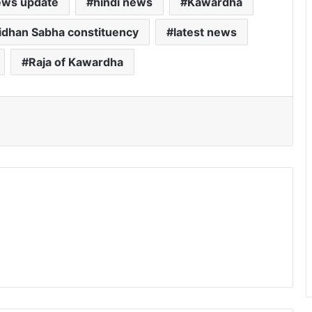
ews update
hindi news
Kawardha
dhan Sabha constituency
latest news
Raja of Kawardha