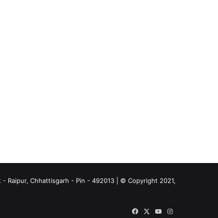
- Raipur, Chhattisgarh - Pin - 492013 | © Copyright 2021,
Facebook
X
YouTube
Instagram