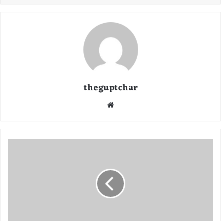
theguptchar
We
bsi
te
को
रो
ना
से
दो
दि
नों
में