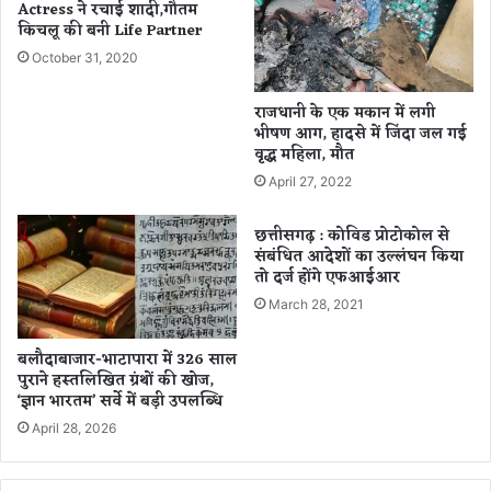
Actress ने रचाई शादी,गौतम
से
किचलू की बनी Life Partner
नि
का
October 31, 2020
ला
ग
राजधानी के एक मकान में लगी
या
भीषण आग, हादसे में जिंदा जल गई
बा
वृद्ध महिला, मौत
ह
April 27, 2022
र
,
छत्तीसगढ़ : कोविड प्रोटोकोल से
दे
संबंधित आदेशों का उल्लंघन किया
र
तो दर्ज होंगे एफआईआर
रा
March 28, 2021
त
प
हुं
बलौदाबाजार-भाटापारा में 326 साल
ची
पुराने हस्तलिखित ग्रंथों की खोज,
‘ज्ञान भारतम’ सर्वे में बड़ी उपलब्धि
पु
लि
April 28, 2026
स
औ
र