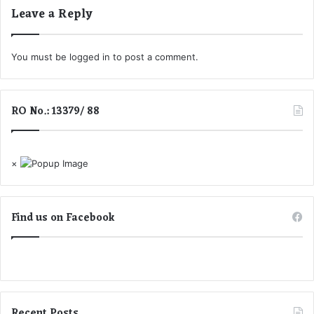
Leave a Reply
फि
र
.
You must be
logged in
to post a comment.
.
.
.
.
RO No.: 13379/ 88
.
.
×
Find us on Facebook
Recent Posts