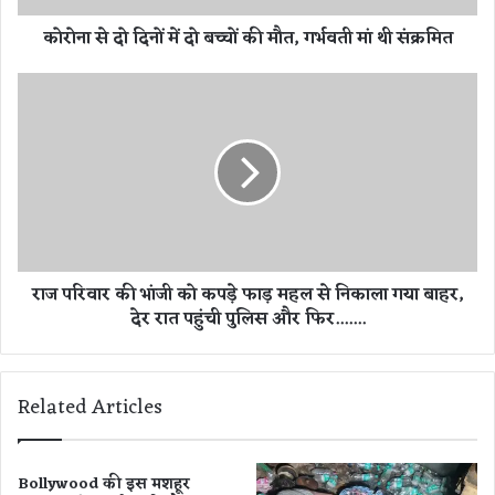
दो
कोरोना से दो दिनों में दो बच्चों की मौत, गर्भवती मां थी संक्रमित
ब
च्चों
की
रा
मौ
ज
त
प
,
रि
ग
वा
र्भ
र
व
की
ती
भां
मां
जी
राज परिवार की भांजी को कपड़े फाड़ महल से निकाला गया बाहर,
थी
को
देर रात पहुंची पुलिस और फिर.......
सं
क
क्र
प
मि
ड़े
त
फा
Related Articles
ड़
म
ह
ल
Bollywood की इस मशहूर