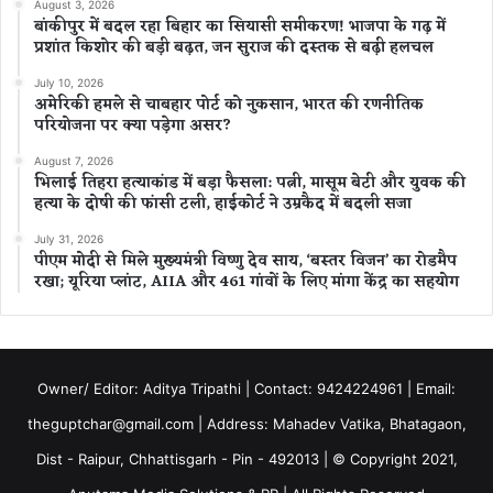
August 3, 2026
बांकीपुर में बदल रहा बिहार का सियासी समीकरण! भाजपा के गढ़ में
प्रशांत किशोर की बड़ी बढ़त, जन सुराज की दस्तक से बढ़ी हलचल
July 10, 2026
अमेरिकी हमले से चाबहार पोर्ट को नुकसान, भारत की रणनीतिक
परियोजना पर क्या पड़ेगा असर?
August 7, 2026
भिलाई तिहरा हत्याकांड में बड़ा फैसला: पत्नी, मासूम बेटी और युवक की
हत्या के दोषी की फांसी टली, हाईकोर्ट ने उम्रकैद में बदली सजा
July 31, 2026
पीएम मोदी से मिले मुख्यमंत्री विष्णु देव साय, ‘बस्तर विजन’ का रोडमैप
रखा; यूरिया प्लांट, AIIA और 461 गांवों के लिए मांगा केंद्र का सहयोग
Owner/ Editor: Aditya Tripathi | Contact: 9424224961 | Email:
theguptchar@gmail.com | Address: Mahadev Vatika, Bhatagaon,
Dist - Raipur, Chhattisgarh - Pin - 492013 | © Copyright 2021,