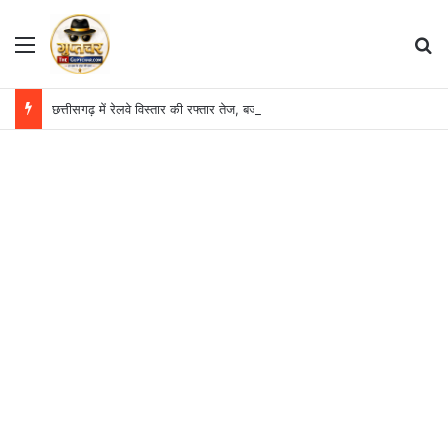
Menu
S
छत्तीसगढ़ में रेलवे विस्तार की रफ्तार तेज, बजट आवंटन 24 गुना बढ़ा; 36 परियोजनाओं पर चल रहा काम