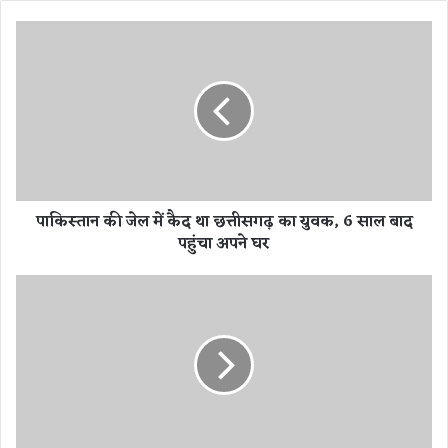
पा
कि
स्ता
न
की
जे
ल
में
कै
पाकिस्तान की जेल में कैद था छत्तीसगढ़ का युवक, 6 साल बाद
द
पहुंचा अपने घर
था
छ
त्ती
ए
स
क
ग
औ
ढ़
र
का
कि
यु
सा
व
न
क
ने