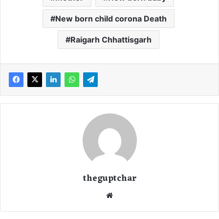
New born child corona Death
Raigarh Chhattisgarh
theguptchar
We
bsi
te