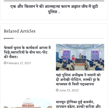
,
की
एक और किसान ने की आत्महत्या कारण अज्ञात जाँच में जुटी
6
आ
पुलिस ..
सा
त्म
ल
ह
बा
त्या
द
का
Related Articles
प
र
हुं
ण
चा
अ
अ
ज्ञा
चेम्बर्स चुनाव के कार्यकर्ता आपस में
प
भिड़े,व्यापारियों के बीच मार-पीट
त
की नौबत।
ने
जाँ
घ
च
February 27, 2021
र
में
जु
यहां पुलिस ​अधीक्षक ने जवानों को
टी
दी अनोखी पोस्टिंग, लक्की ड्रा के
पु
माध्ययम से मिली पदस्थापना
लि
June 23, 2022
स
.
मानसून द्रोणिका हुई कमजोर,
.
तापमान बढ़ेगा, हल्की बारिश और