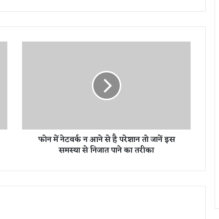
फो
न
में
ने
ट
व
र्क
न
आ
फोन में नेटवर्क न आने से है परेशान तो जानें इस
ने
समस्या से निजात पाने का तरीका
से
है
प
रे
शा
न
तो