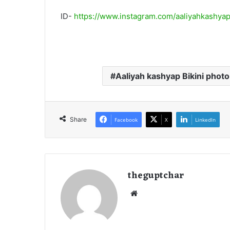
ID-
https://www.instagram.com/aaliyahkashyap
Aaliyah kashyap Bikini photo
Share
Facebook
X
LinkedIn
theguptchar
We
bsi
te