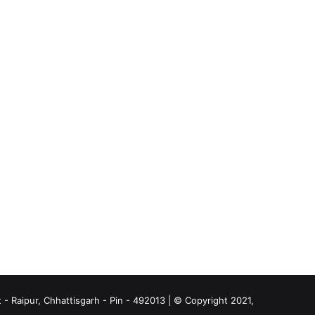
- Raipur, Chhattisgarh - Pin - 492013 | © Copyright 2021,