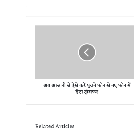
अ
ब
आ
सा
नी
से
ऐ
से
क
अब आसानी से ऐसे करें पुराने फोन से नए फोन में
रें
डेटा ट्रांसफर
पु
रा
ने
फो
न
से
Related Articles
न