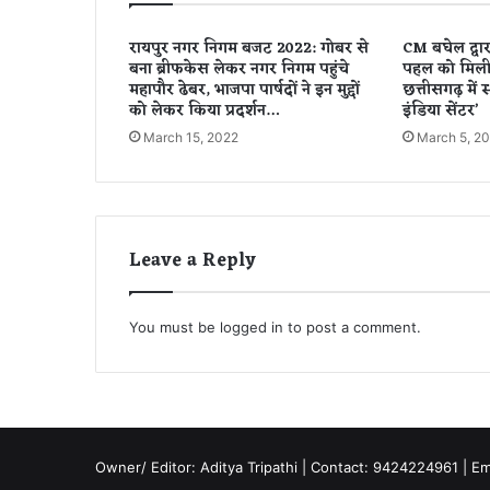
ए
फो
रायपुर नगर निगम बजट 2022: गोबर से
CM बघेल द्वारा
न
बना ब्रीफकेस लेकर नगर निगम पहुंचे
पहल को मिली
में
महापौर ढेबर, भाजपा पार्षदों ने इन मुद्दों
छत्तीसगढ़ में 
डे
को लेकर किया प्रदर्शन…
इंडिया सेंटर’
टा
March 15, 2022
March 5, 2
ट्रां
स
फ
र
Leave a Reply
You must be
logged in
to post a comment.
Owner/ Editor: Aditya Tripathi | Contact: 9424224961 | E