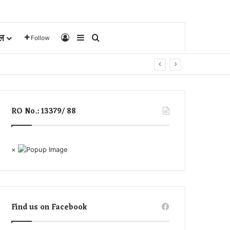
ल
Log In
Sidebar
Search for
Follow
RO No.: 13379/ 88
×
Find us on Facebook