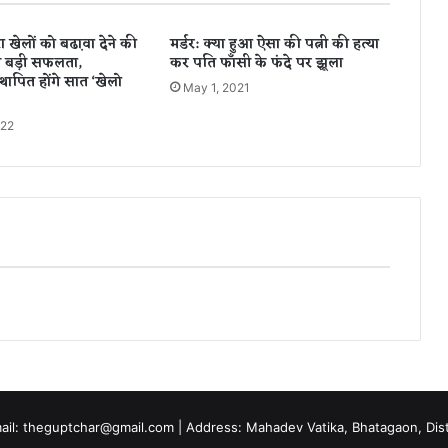
जा
नें
 खेलों को बढा़वा देने की
मर्डर: क्या हुआ ऐसा की पत्नी की हत्या
इ
 बड़ी सफलता,
कर पति फाँसी के फंदे पर झूला
स
स्थापित होंगे सात ‘खेलो
स
May 1, 2021
म
022
स्या
से
नि
जा
त
पा
ने
का
त
री
का
mail: theguptchar@gmail.com | Address: Mahadev Vatika, Bhatagaon, Dist 