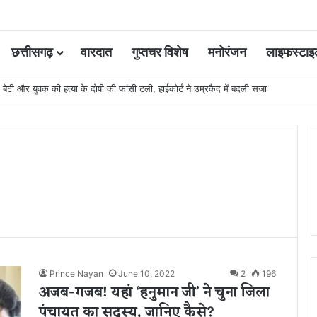
छत्तीसगढ़
वारदात
गुप्तचर विशेष
मनोरंजन
लाइफस्टाइ
चीन में हॉकी का दम दिखाएंगी मधु और गीता
Prince Nayan
June 10, 2022
2
196
अजब-गजब! यहां ‘हनुमान जी’ ने चुना जिला
पंचायत का सदस्य, जानिए कैसे?