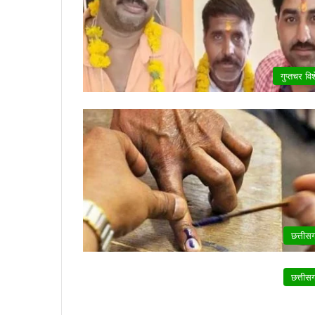
गुप्तचर वि
छत्तीस
छत्तीस