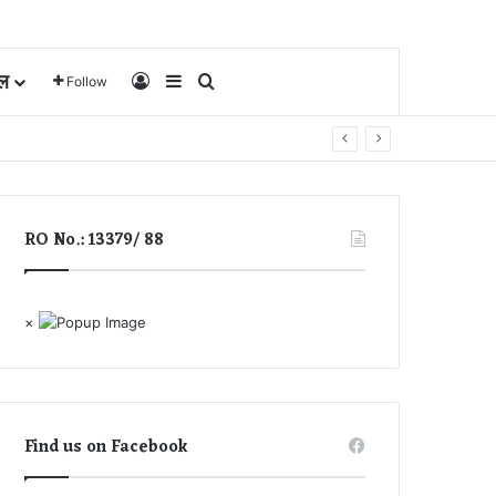
ल
Log In
Sidebar
Search for
Follow
RO No.: 13379/ 88
×
Find us on Facebook