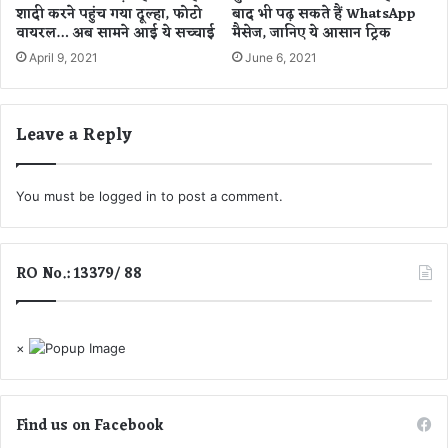
R
क
शादी करने पहुंच गया दूल्हा, फोटो
बाद भी पढ़ सकते हैं WhatsApp
e
मौ
वायरल… अब सामने आई ये सच्चाई
मैसेज, जानिए ये आसान ट्रिक
a
त
April 9, 2021
June 6, 2021
l
m
e
Leave a Reply
N
a
r
z
You must be
logged in
to post a comment.
o
3
0
RO No.: 13379/ 88
5
G
×
Find us on Facebook