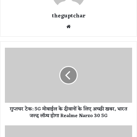
theguptchar
We
bsi
te
गु
प्त
च
र
टे
क
:
5
G
गुप्तचर टेक: 5G मोबाईल के दीवानों के लिए अच्छी खबर, भारत
मो
जल्द लॉन्च होगा Realme Narzo 30 5G
बा
ई
ल
गै
के
स