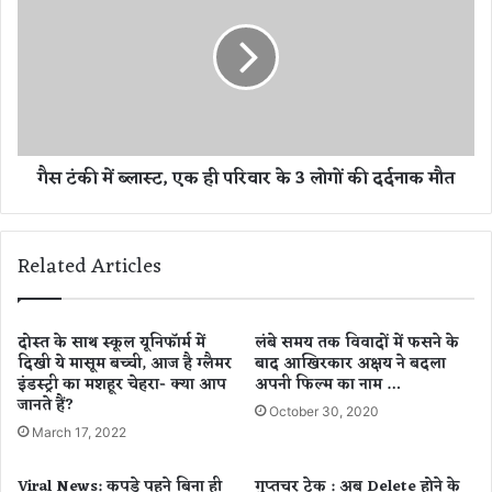
दी
टं
वा
की
नों
में
के
ब्ला
लि
स्ट
ए
,
अ
ए
गैस टंकी में ब्लास्ट, एक ही परिवार के 3 लोगों की दर्दनाक मौत
च्छी
क
ख
ही
ब
प
र
रि
Related Articles
,
वा
भा
र
र
के
त
3
दोस्त के साथ स्कूल यूनिफॉर्म में
लंबे समय तक विवादों में फसने के
ज
दिखी ये मासूम बच्ची, आज है ग्लैमर
बाद आखिरकार अक्षय ने बदला
लो
इंडस्ट्री का मशहूर चेहरा- क्या आप
अपनी फिल्म का नाम …
ल्द
गों
जानते हैं?
लॉ
की
October 30, 2020
न्च
द
March 17, 2022
हो
र्द
गा
ना
Viral News: कपड़े पहने बिना ही
गुप्तचर टेक : अब Delete होने के